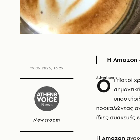
Η Amazon «
19.05.2026, 16:29
Ο
ι πιστοί 
σημαντικ
υποστήρι
προκαλώντας αν
ίδιες συσκευές 
Newsroom
Η
Amazon
ανακο