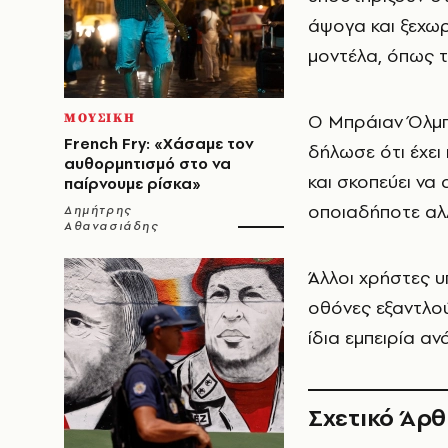
άψογα και ξεχωρ
μοντέλα, όπως τ
Ο Μπράιαν Όλμπε
ΜΟΥΣΙΚΗ
French Fry: «Χάσαμε τον
δήλωσε ότι έχει
αυθορμητισμό στο να
και σκοπεύει να
παίρνουμε ρίσκα»
οποιαδήποτε αλ
Δημήτρης
Αθανασιάδης
Άλλοι χρήστες υ
οθόνες εξαντλού
ίδια εμπειρία α
Σχετικό Άρ