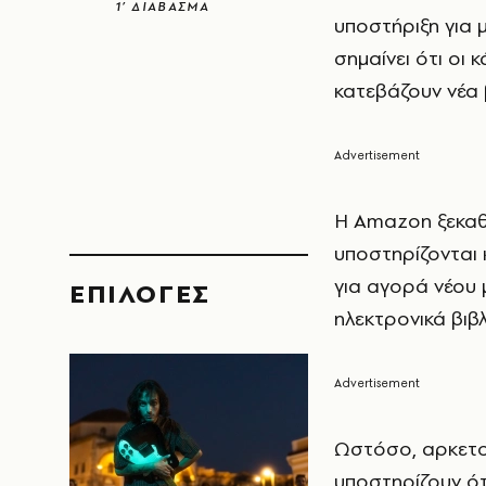
1’ ΔΙΑΒΑΣΜΑ
υποστήριξη για 
σημαίνει ότι οι
κατεβάζουν νέα 
Η Amazon ξεκαθά
υποστηρίζονται
για αγορά νέου 
EΠΙΛΟΓΈΣ
ηλεκτρονικά βιβλ
Ωστόσο, αρκετοί
υποστηρίζουν ότ