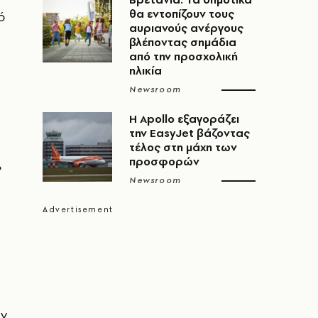
θα εντοπίζουν τους
ό
αυριανούς ανέργους
βλέποντας σημάδια
από την προσχολική
ηλικία
Newsroom
Η Apollo εξαγοράζει
την EasyJet βάζοντας
τέλος στη μάχη των
προσφορών
%
Newsroom
ύν