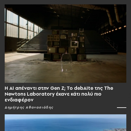
Η AI απέναντι στην Gen Z; Το debAIte της The
Newtons Laboratory έκανε κάτι πολύ πιο
ενδιαφέρον
Δημήτρης Αθανασιάδης