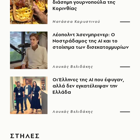
διάσημη γουρνοπούλα της
Κορινθίας
Νατάσσα Καρυστινού
Λέοπολντ Άσενμπρενερ: Ο
Νοστράδαμος της AI και το
στοίχημα των δισεκατομμυρίων
Λουκάς Βελιδάκης
Οι Έλληνες της ΑΙ που έφυγαν,
αλλά δεν εγκατέλειψαν την
Ελλάδα
Λουκάς Βελιδάκης
ΣΤΗΛΕΣ