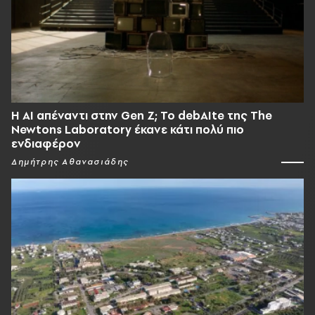
Η AI απέναντι στην Gen Z; Το debAIte της The
Newtons Laboratory έκανε κάτι πολύ πιο
ενδιαφέρον
Δημήτρης Αθανασιάδης