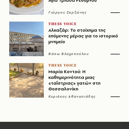
Αγία Τριάδα Ρεθύμνου
Γιώργος Ζαρζώνης
THESS VOICE
Αλκαζάρ: Το στοίχημα της
επόμενης μέρας για το ιστορικό
μνημείο
Βάσω Βλαχοπούλου
THESS VOICE
Μαρία Κοντού: Η
καθημερινότητα μιας
«ταΐστριας» γατών στη
Θεσσαλονίκη
Κυριάκος Αθανασιάδης