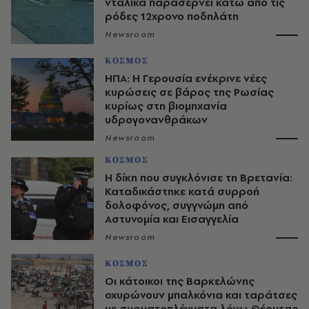
νταλίκα παρασέρνει κάτω από τις
ρόδες 12χρονο ποδηλάτη
Newsroom
ΚΟΣΜΟΣ
ΗΠΑ: Η Γερουσία ενέκρινε νέες
κυρώσεις σε βάρος της Ρωσίας
κυρίως στη βιομηχανία
υδρογονανθράκων
Newsroom
ΚΟΣΜΟΣ
H δίκη που συγκλόνισε τη Βρετανία:
Καταδικάστηκε κατά συρροή
δολοφόνος, συγγνώμη από
Αστυνομία και Εισαγγελία
Newsroom
ΚΟΣΜΟΣ
Οι κάτοικοι της Βαρκελώνης
οχυρώνουν μπαλκόνια και ταράτσες
με συρματοπλέγματα λόγω Θέουτας