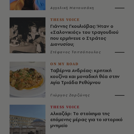
Αγγελική Μανουσάκη
THESS VOICE
Γιάννης Γκουλιόβας: Ήταν ο
«Σαλονικιός» του τραγουδιού
που ερμήνευε ο Στράτος
Διονυσίου;
Στέφανος Τσιτσόπουλος
ON MY ROAD
Ταβέρνα Ανδρέας: κρητική
κουζίνα και μοναδική θέα στην
Αγία Τριάδα Ρεθύμνου
Γιώργος Ζαρζώνης
THESS VOICE
Αλκαζάρ: Το στοίχημα της
επόμενης μέρας για το ιστορικό
μνημείο