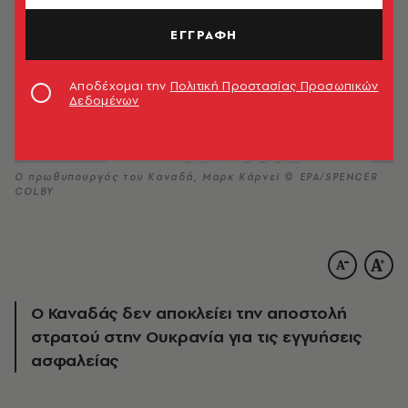
ΕΓΓΡΑΦΗ
Αποδέχομαι την
Πολιτική Προστασίας Προσωπικών
Δεδομένων
Ο πρωθυπουργός του Καναδά, Μαρκ Κάρνεϊ © ΕΡΑ/SPENCER
COLBY
Ο Καναδάς δεν αποκλείει την αποστολή
στρατού στην Ουκρανία για τις εγγυήσεις
ασφαλείας