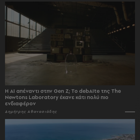
Η AI απέναντι στην Gen Z; Το debAIte της The
Newtons Laboratory έκανε κάτι πολύ πιο
ενδιαφέρον
Δημήτρης Αθανασιάδης