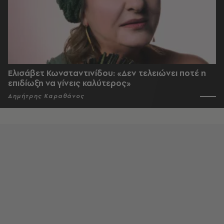
Ελισάβετ Κωνσταντινίδου: «Δεν τελειώνει ποτέ η
επιδίωξη να γίνεις καλύτερος»
Δημήτρης Καραθάνος