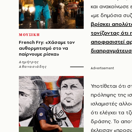
και ανακοίνωσε
«με δημόσια συ
βρίσκει απολύτ
τονίζοντας ότι
ΜΟΥΣΙΚΗ
αποφασιστεί αρ
French Fry: «Χάσαμε τον
αυθορμητισμό στο να
διαπραγμάτευση
παίρνουμε ρίσκα»
Δημήτρης
Αθανασιάδης
Υποτίθεται ότι σ
πρόληψης της ισ
ισλαμιστές αλλο
ότι ελέγχει τα τ
δράσης. Το αποτ
έκλεισαν «προσω