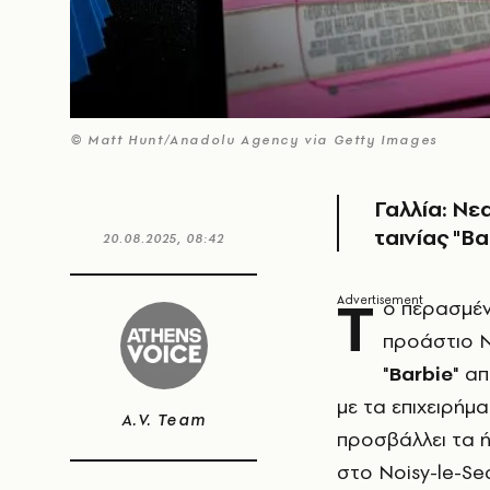
© Matt Hunt/Anadolu Agency via Getty Images
Γαλλία: Νε
ταινίας "B
20.08.2025, 08:42
Τ
ο περασμέ
προάστιο N
"
Barbie
" α
με τα επιχειρήμ
A.V. Team
προσβάλλει τα ή
στο Noisy-le-Se