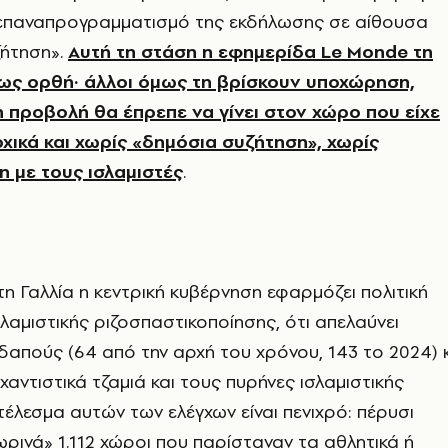
 επαναπρογραμματισμό της εκδήλωσης σε αίθουσα
ζήτηση».
Αυτή τη στάση η εφημερίδα Le Monde τη
ως ορθή· άλλοι όμως τη βρίσκουν υποχώρηση,
 η προβολή θα έπρεπε να γίνει στον χώρο που είχε
χικά και χωρίς «δημόσια συζήτηση», χωρίς
 με τους ισλαμιστές
.
τη Γαλλία η κεντρική κυβέρνηση εφαρμόζει πολιτική
λαμιστικής ριζοσπαστικοποίησης, ότι απελαύνει
δαπούς (64 από την αρχή του χρόνου, 143 το 2024) κ
ζιχαντιστικά τζαμιά και τους πυρήνες ισλαμιστικής
έλεσμα αυτών των ελέγχων είναι πενιχρό: πέρυσι
ρινά» 1.112 χώροι που παρίσταναν τα αθλητικά ή