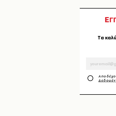
Ε
Γ
Tα καλύ
EMAIL
Αποδέχο
Δεδομέ