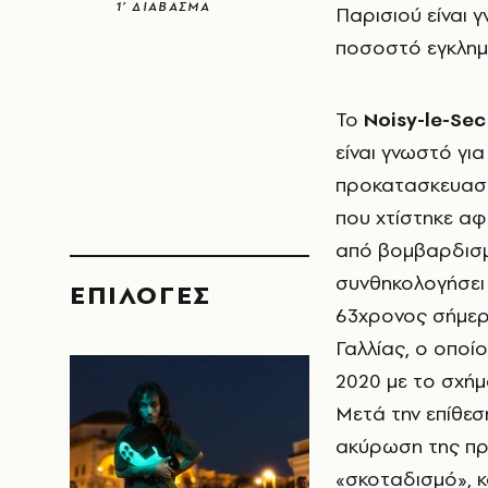
1’ ΔΙΑΒΑΣΜΑ
Παρισιού είναι 
ποσοστό εγκλημ
Το
Noisy-le-Sec
είναι γνωστό γ
προκατασκευασμέ
που χτίστηκε α
από βομβαρδισμό
συνθηκολογήσει 
EΠΙΛΟΓΈΣ
63χρονος σήμερα
Γαλλίας, ο οποί
2020 με το σχήμ
Μετά την επίθεσ
ακύρωση της προ
«σκοταδισμό», κ