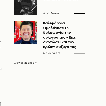
A.V. Team
Καλιφόρνια:
Ομολόγησε τη
δολοφονία της
συζύγου της - Είχε
,
σκοτώσει και τον
ο
πρώην σύζυγό της
Newsroom
α
ύ