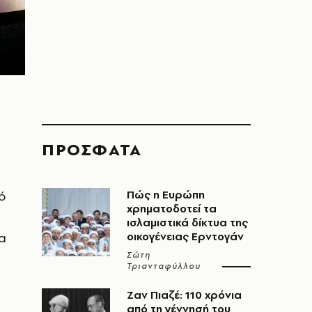
ΠΡΟΣΦΑΤΑ
ό
Πώς η Ευρώπη
χρηματοδοτεί τα
ισλαμιστικά δίκτυα της
α
οικογένειας Ερντογάν
Σώτη
Τριανταφύλλου
Ζαν Πιαζέ: 110 χρόνια
από τη γέννησή του