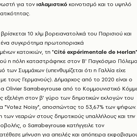
γνωστή για τον
ισλαμιστικό
κοινοτισμό και το υψηλό
ατικότητας.
βρίσκεται 10 χλμ βορειανατολικά του Παρισιού και
ια ένα συγκρότημα πρωτοποριακά
νων κατοικιών, τη "
Cité expérimentale de Merlan
"
φού η πόλη καταστράφηκε στον Β' Παγκόσμιο Πόλεμ
 των Συμμάχων (υπενθυμίζεται ότι η Γαλλία είχε
με τους Γερμανούς). Δήμαρχος από το 2020 είναι ο
 Olivier Sarrabeyrouse από το Κομμουνιστικό Κόμμ
ος εξελέγη στον β' γύρο των δημοτικών εκλογών του
α "Votez Noisy", αποσπώντας το 53,67% των ψήφων.
η των νεαρών στους δημοτικούς υπαλλήλους και την
βολής, ο Sarrabeyrouse κατήγγειλε τον
ατέθεσε μήνυση για απειλές και απόπειρα εκφοβισμο