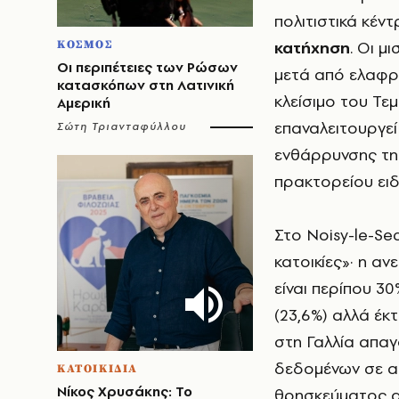
πολιτιστικά κέν
κατήχηση
. Οι μ
ΚΟΣΜΟΣ
Οι περιπέτειες των Ρώσων
μετά από ελαφρό
κατασκόπων στη Λατινική
κλείσιμο του Τε
Αμερική
επαναλειτουργεί
Σώτη Τριανταφύλλου
ενθάρρυνσης της
πρακτορείου ειδ
Στο Noisy-le-Se
κατοικίες»· η α
είναι περίπου 30
(23,6%) αλλά έκτ
στη Γαλλία απαγ
δεδομένων σε α
ΚΑΤΟΙΚΙΔΙΑ
Νίκος Χρυσάκης: Το
θρησκεύματος α