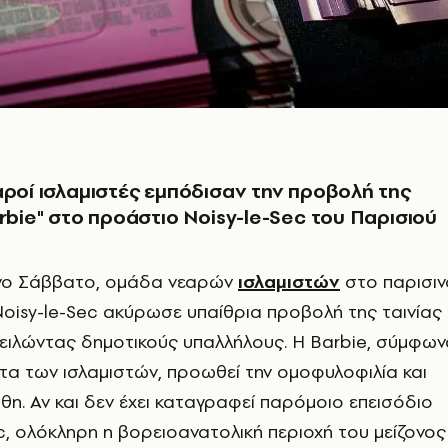
αροί ισλαμιστές εμπόδισαν την προβολή της
arbie" στο προάστιο Noisy-le-Sec του Παρισιού
νο Σάββατο, ομάδα νεαρών
ισλαμιστών
στο παρισιν
oisy-le-Sec ακύρωσε υπαίθρια προβολή της ταινίας
πειλώντας δημοτικούς υπαλλήλους. Η Barbie, σύμφων
ατα των ισλαμιστών, προωθεί την ομοφυλοφιλία και
θη. Αν και δεν έχει καταγραφεί παρόμοιο επεισόδιο
c, ολόκληρη η βορειοανατολική περιοχή του μείζονος