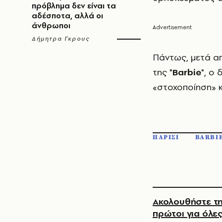
πρόβλημα δεν είναι τα
αδέσποτα, αλλά οι
άνθρωποι
Δήμητρα Γκρους
Πάντως, μετά α
της "
Βarbie
", o
«στοχοποίηση» κ
ΠΑΡΙΣΙ
BARBI
Ακολουθήστε τη
πρώτοι για όλες