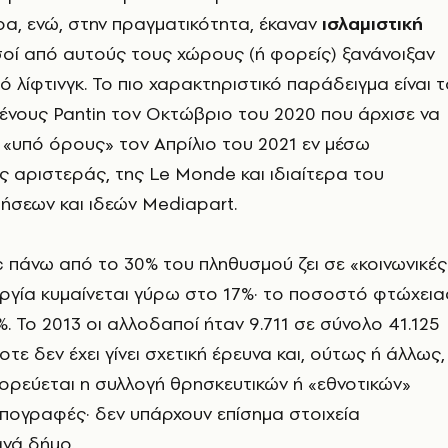
τρα, ενώ, στην πραγματικότητα, έκαναν
ισλαμιστική
ισοί από αυτούς τους χώρους (ή φορείς) ξανάνοιξαν
 λίφτινγκ. Το πιο χαρακτηριστικό παράδειγμα είναι 
μένους Pantin τον Οκτώβριο του 2020 που άρχισε να
 «υπό όρους» τον Απρίλιο του 2021 εν μέσω
 αριστεράς, της Le Monde και ιδιαίτερα του
ήσεων και ιδεών Mediapart.
c πάνω από το 30% του πληθυσμού ζει σε «κοινωνικές
νεργία κυμαίνεται γύρω στο 17%· το ποσοστό φτώχεια
%. Το 2013 οι αλλοδαποί ήταν 9.711 σε σύνολο 41.125
οτε δεν έχει γίνει σχετική έρευνα και, ούτως ή άλλως,
ορεύεται η συλλογή θρησκευτικών ή «εθνοτικών»
πογραφές· δεν υπάρχουν επίσημα στοιχεία
νά δήμο.