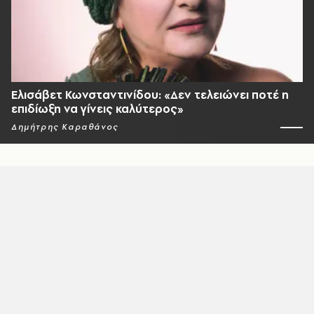
Ελισάβετ Κωνσταντινίδου: «Δεν τελειώνει ποτέ η
επιδίωξη να γίνεις καλύτερος»
Δημήτρης Καραθάνος