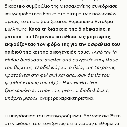
δικαστικό συμβούλιο της Θεσσαλονίκης συνεδρίασε
και γνωμοδότησε θετικά στο αίτημα των πολωνικών
αρχών, το οποίο βασίζεται σε Ευρωπαϊκό Ένταλμα
Σύλληψης.
Κατά τη διάρκεια της διαδικασίας, η
μητέρα του 17χρονου κατέθεσε ως μάρτυρας,
εκφράζοντας τον φόβο της για την ασφάλεια του
παιδιού της και της οικογένειάς τους.
«Από την 1η
Μαΐου δεχόμαστε απειλές από συγγενείς και φίλους
του θύματος. Ο αδελφός και ο θείος της 16χρονης
κρατούνται στη φυλακή και απειλούν ότι θα του
φερθούν όπως του αξίζει. Η κοινωνία είναι
ξεσηκωμένη εναντίον του, γίνονται διαδηλώσεις,
υπάρχει μίσος»
, ανέφερε χαρακτηριστικά.
Η υπεράσπιση του κατηγορούμενου δήλωσε αντίθετη
στην έκδοσή του, τονίζοντας ότι ο νεαρός επιθυμεί να