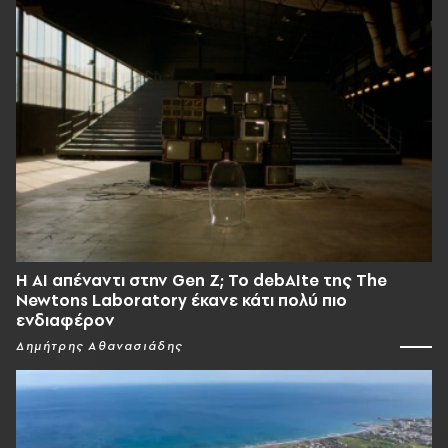
Η AI απέναντι στην Gen Z; Το debAIte της The
Newtons Laboratory έκανε κάτι πολύ πιο
ενδιαφέρον
Δημήτρης Αθανασιάδης