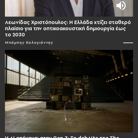
Λεωνίδας Χριστόπουλος: Η Ελλάδα χτίζει σταθερό
πλαίσιο για την οπτικοακουστική δημιουργία έως
το 2030
Μπάμπης Καλογιάννης
Η AI απέναντι στην Gen Z; Το debAIte της The