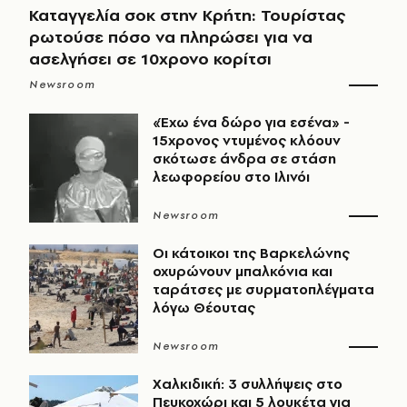
Καταγγελία σοκ στην Κρήτη: Τουρίστας
ρωτούσε πόσο να πληρώσει για να
ασελγήσει σε 10χρονο κορίτσι
Newsroom
«Έχω ένα δώρο για εσένα» -
15χρονος ντυμένος κλόουν
σκότωσε άνδρα σε στάση
λεωφορείου στο Ιλινόι
Newsroom
Οι κάτοικοι της Βαρκελώνης
οχυρώνουν μπαλκόνια και
ταράτσες με συρματοπλέγματα
λόγω Θέουτας
Newsroom
Χαλκιδική: 3 συλλήψεις στο
Πευκοχώρι και 5 λουκέτα για