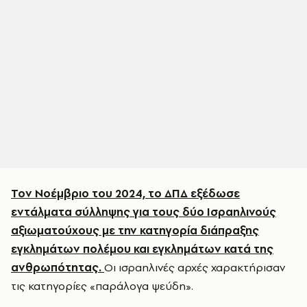
Τον Νοέμβριο του 2024, το ΔΠΔ εξέδωσε
εντάλματα σύλληψης για τους δύο Ισραηλινούς
αξιωματούχους με την κατηγορία διάπραξης
εγκλημάτων πολέμου και εγκλημάτων κατά της
ανθρωπότητας.
Οι ισραηλινές αρχές χαρακτήρισαν
τις κατηγορίες «παράλογα ψεύδη».