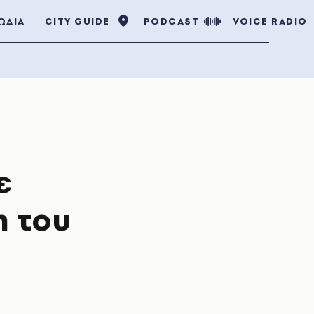
ΩΔΙΑ
CITY GUIDE
PODCAST
VOICE RADIO
ε
η του