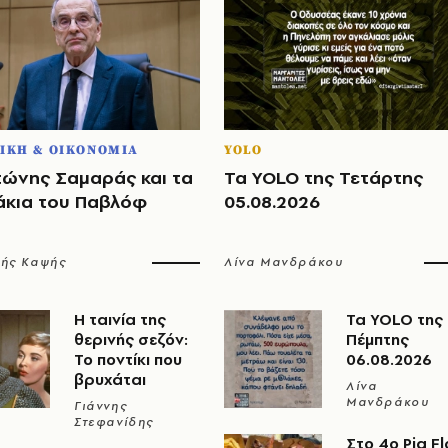
ΙΚΗ & ΟΙΚΟΝΟΜΙΑ
YOLO
τώνης Σαμαράς και τα
Τα YOLO της Τετάρτης
άκια του Παβλόφ
05.08.2026
λής Καψής
Λίνα Μανδράκου
Η ταινία της
Τα YOLO της
θερινής σεζόν:
Πέμπτης
Το ποντίκι που
06.08.2026
βρυχάται
Λίνα
Μανδράκου
Γιάννης
Στεφανίδης
Στο 4ο Pig Fl