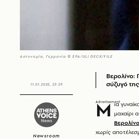
Αστυνομία, Γερμανία © EPA/ULI DECK/FILE
Βερολίνο: 
σύζυγό της
11.01.2025, 23:29
Μ
ια γυναί
μαχαίρι 
Βερολίν
χωρίς αποτέλεσ
Newsroom