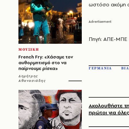
ωστόσο ακόμη σ
Πηγή: ΑΠΕ-ΜΠΕ
ΜΟΥΣΙΚΗ
French Fry: «Χάσαμε τον
αυθορμητισμό στο να
παίρνουμε ρίσκα»
ΓΕΡΜΑΝΙΑ
ΒΙ
Δημήτρης
Αθανασιάδης
Ακολουθήστε τη
πρώτοι για όλες