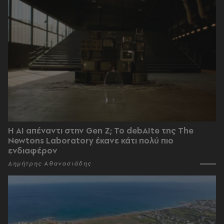
Η AI απέναντι στην Gen Z; Το debAIte της The
Newtons Laboratory έκανε κάτι πολύ πιο
ενδιαφέρον
Δημήτρης Αθανασιάδης