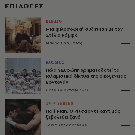
EΠΙΛΟΓΈΣ
ΒΙΒΛΙΟ
Μια φιλοσοφική συζήτηση με τον
Στέλιο Ράμφο
Μάκης Προβατάς
ΚΟΣΜΟΣ
Πώς η Ευρώπη χρηματοδοτεί τα
ισλαμιστικά δίκτυα της οικογένειας
Ερντογάν
Σώτη Τριανταφύλλου
TV + SERIES
Half Man: Ο Ρίτσαρντ Γκαντ μάς
ξεβολεύει ξανά
Τάνια Σκραπαλιώρη