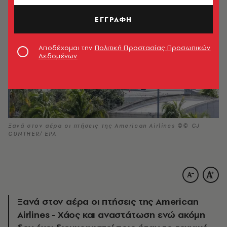
ΕΓΓΡΑΦΗ
Αποδέχομαι την
Πολιτική Προστασίας Προσωπικών
Δεδομένων
Ξανά στον αέρα οι πτήσεις της American Airlines ©© CJ
GUNTHER/ EPA
Ξανά στον αέρα οι πτήσεις της American
Airlines - Χάος και αναστάτωση ενώ ακόμη