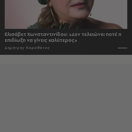
Ελισάβετ Κωνσταντινίδου: «Δεν τελειώνει ποτέ η
επιδίωξη να γίνεις καλύτερος»
Δημήτρης Καραθάνος