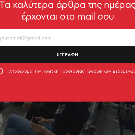
Tα καλύτερα άρθρα της ημέρα
έρχονται στο mail σου
ΕΓΓΡΑΦΗ
Αποδέχομαι την
Πολιτική Προστασίας Προσωπικών Δεδομένω