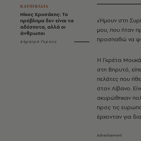
ΚΑΤΟΙΚΙΔΙΑ
Νίκος Χρυσάκης: Το
«Ήμουν στη Συρί
πρόβλημα δεν είναι τα
αδέσποτα, αλλά οι
μου, που ήταν π
άνθρωποι
προσπαθώ να φύ
Δήμητρα Γκρους
Η Γκρέτα Μουκάρ
στη Βηρυτό, εί
πελάτες που ήθε
στον Λίβανο. Εί
ακυρώθηκαν πολλ
προς τις ευρωπα
έρχονταν για δι