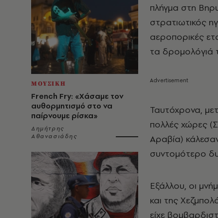
πλήγμα στη Βηρυ
στρατιωτικός η
αεροπορικές ετα
τα δρομολόγιά τ
ΜΟΥΣΙΚΗ
French Fry: «Χάσαμε τον
αυθορμητισμό στο να
Ταυτόχρονα, μετ
παίρνουμε ρίσκα»
πολλές χώρες (Σ
Δημήτρης
Αθανασιάδης
Αραβία) κάλεσαν
συντομότερο δυ
Εξάλλου, οι μνή
και της Χεζμπολά
είχε βομβαρδιστ