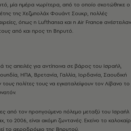
τό, μία ημέρα νωρίτερα, από το οποίο σκοτώθηκε ο
γέτης της Χεζμπολάχ Φουάντ Σουκρ, πολλές
ιρείες, όπως η Lufthansa και η Air France ανέστειλα
ους από και προς τη Βηρυτό.
ά τις απειλές για αντίποινα σε βάρος του Ισραήλ,
ουηδία, ΗΠΑ, Βρετανία, Γαλλία, Ιορδανία, Σαουδική
 τους πολίτες τους να εγκαταλείψουν τον Λίβανο το
νατόν.
μες από τον προηγούμενο πόλεμο μεταξύ του Ισραήλ
χ, το 2006, είναι ακόμη ζωντανές. Εκείνο το καλοκαίρ
εί το αεροδρόμιο της Βηρυτού.