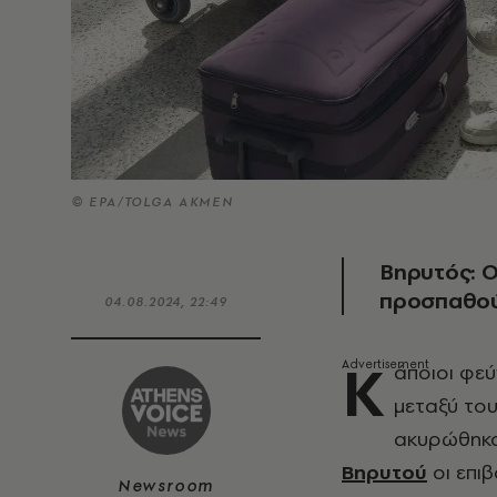
© EPA/TOLGA AKMEN
Βηρυτός: 
προσπαθού
04.08.2024, 22:49
Κ
άποιοι φεύ
μεταξύ του
ακυρώθηκαν
Βηρυτού
οι επιβ
Newsroom