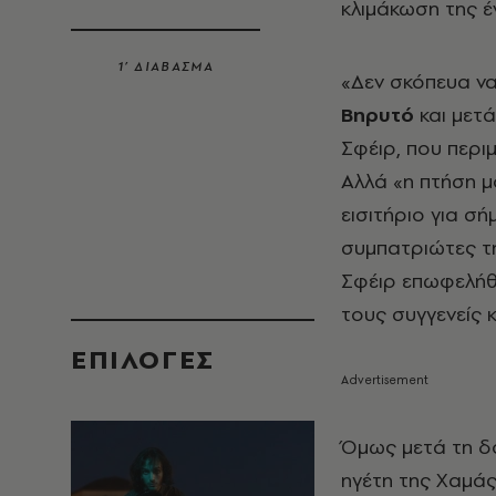
κλιμάκωση της 
1’ ΔΙΑΒΑΣΜΑ
«Δεν σκόπευα ν
Βηρυτό
και μετά
Σφέιρ, που περι
Αλλά «η πτήση μ
εισιτήριο για σή
συμπατριώτες τη
Σφέιρ επωφελήθη
τους συγγενείς 
EΠΙΛΟΓΈΣ
Όμως μετά τη δο
ηγέτη της Χαμάς