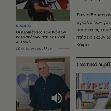
Στην αίθουσα αν
αγκαλιά των γον
ΚΟΣΜΟΣ
αποσκευές τους 
Οι περιπέτειες των Ρώσων
πτήσεις έχουν ω
κατασκόπων στη Λατινική
Αμερική
Κάιρο.
Σώτη Τριανταφύλλου
Σχετικό Άρ