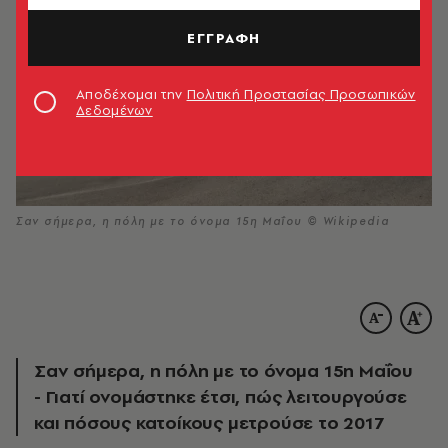
ΕΓΓΡΑΦΗ
Αποδέχομαι την
Πολιτική Προστασίας Προσωπικών
Δεδομένων
Σαν σήμερα, η πόλη με το όνομα 15η Μαΐου © Wikipedia
Σαν σήμερα, η πόλη με το όνομα 15η Μαΐου
- Γιατί ονομάστηκε έτσι, πώς λειτουργούσε
και πόσους κατοίκους μετρούσε το 2017