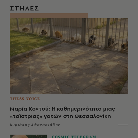
ΣΤΗΛΕΣ
THESS VOICE
Μαρία Κοντού: Η καθημερινότητα μιας
«ταΐστριας» γατών στη Θεσσαλονίκη
Κυριάκος Αθανασιάδης
COSMIC TELEGRAM