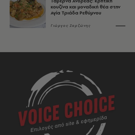
Ταβέρνα Ανδρέας: κρητική
κουζίνα και μοναδική θέα στην
Αγία Τριάδα Ρεθύμνου
Γιώργος Ζαρζώνης