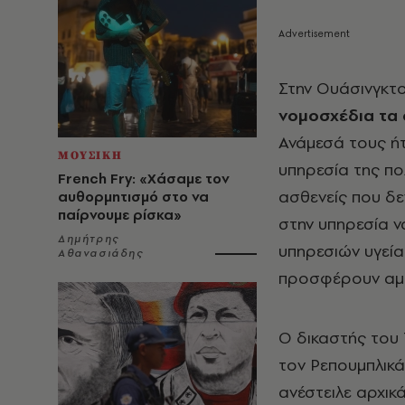
Στην Ουάσινγκτο
νομοσχέδια τα
Ανάμεσά τους ήτ
ΜΟΥΣΙΚΗ
υπηρεσία της πο
French Fry: «Χάσαμε τον
ασθενείς που δε
αυθορμητισμό στο να
παίρνουμε ρίσκα»
στην υπηρεσία ν
Δημήτρης
υπηρεσιών υγεία
Αθανασιάδης
προσφέρουν αμβ
Ο δικαστής του
τον Ρεπουμπλικ
ανέστειλε αρχικ