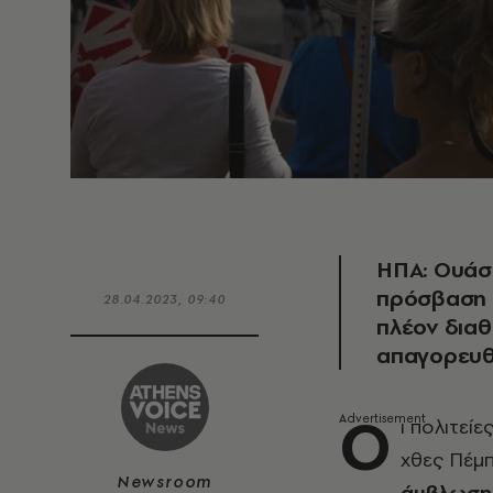
ΗΠΑ: Ουάσ
πρόσβαση τ
28.04.2023, 09:40
πλέον διαθ
απαγορευθ
Ο
ι πολιτεί
χθες Πέμπ
Newsroom
άμβλωση