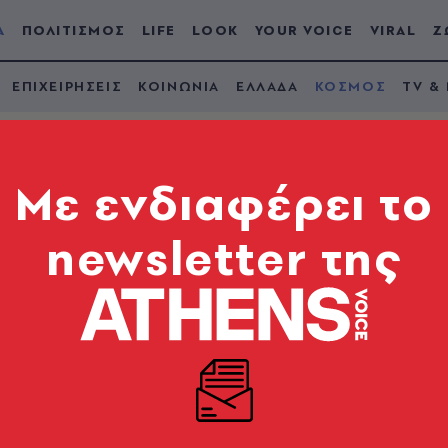
Α
ΠΟΛΙΤΙΣΜΟΣ
LIFE
LOOK
YOUR VOICE
VIRAL
Ζ
ΕΠΙΧΕΙΡΗΣΕΙΣ
ΚΟΙΝΩΝΙΑ
ΕΛΛΑΔΑ
ΚΟΣΜΟΣ
TV &
Mε ενδιαφέρει το
newsletter της
 Βερμόντ προστατεύ
ν γυναικών στα χάπ
ς πολιτείες, όπου έχει απαγορευθεί η άμβλωση.