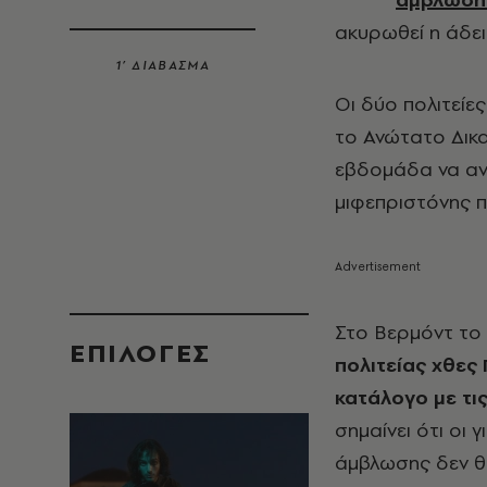
ακυρωθεί η άδε
1’ ΔΙΑΒΑΣΜΑ
Οι δύο πολιτεί
το Ανώτατο Δικ
εβδομάδα να ανα
μιφεπριστόνης π
Στο Βερμόντ το
EΠΙΛΟΓΈΣ
πολιτείας χθες
κατάλογο με τι
σημαίνει ότι οι 
άμβλωσης δεν θ