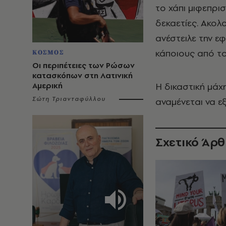
το χάπι μιφεπρι
δεκαετίες. Ακο
ανέστειλε την 
κάποιους από το
ΚΟΣΜΟΣ
Οι περιπέτειες των Ρώσων
κατασκόπων στη Λατινική
Αμερική
Η δικαστική μάχ
Σώτη Τριανταφύλλου
αναμένεται να εξ
Σχετικό Άρ