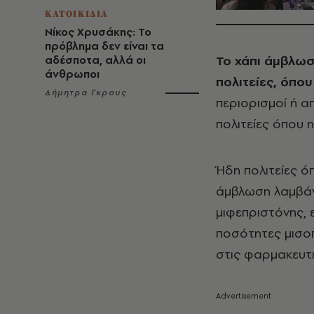
ΚΑΤΟΙΚΙΔΙΑ
Νίκος Χρυσάκης: Το
πρόβλημα δεν είναι τα
Το χάπι άμβλωσ
αδέσποτα, αλλά οι
άνθρωποι
πολιτείες, όπο
Δήμητρα Γκρους
περιορισμοί ή 
πολιτείες όπου η
Ήδη πολιτείες ό
άμβλωση λαμβάν
μιφεπριστόνης, 
ποσότητες μισο
στις φαρμακευτι