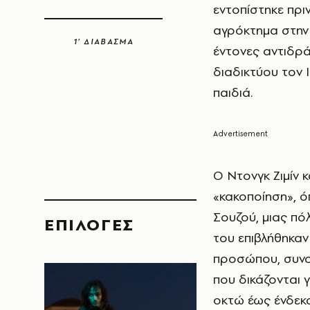
εντοπίστηκε πρι
αγρόκτημα στην 
1’ ΔΙΑΒΑΣΜΑ
έντονες αντιδρά
διαδικτύου τον 
παιδιά.
Ο Ντονγκ Ζιμίν κ
«κακοποίηση», 
Σουζού, μιας πό
EΠΙΛΟΓΈΣ
του επιβλήθηκαν
προσώπου, συνολ
που δικάζονται 
οκτώ έως ένδεκα