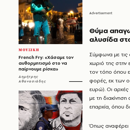
Θύμα απαγω
αλυσίδα στο
ΜΟΥΣΙΚΗ
Σύμφωνα με τις
French Fry: «Χάσαμε τον
χωριό της στην 
αυθορμητισμό στο να
παίρνουμε ρίσκα»
τον τόπο όπου ε
Δημήτρης
φορές, εκ των ο
Αθανασιάδης
ευρώ). Οι αρχές 
με τη διακίνηση
επαρχία, όπου δ
Όπως αναφέρει τ