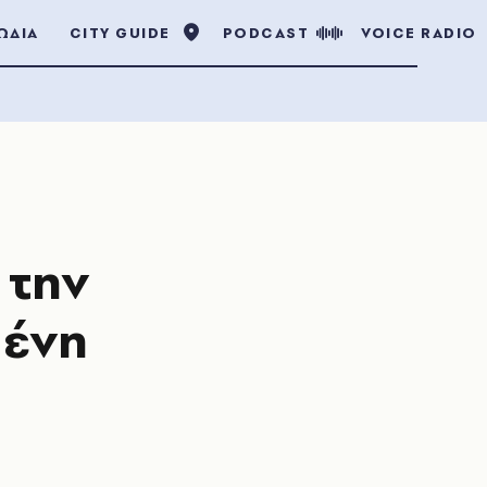
ΩΔΙΑ
CITY GUIDE
PODCAST
VOICE RADIO
 την
μένη