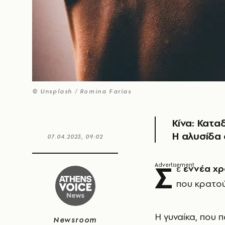
© Unsplash / Romina Farías
Κίνα: Κατα
Η αλυσίδα 
07.04.2023, 09:02
Σ
ε
εννέα χρ
που κρατο
Η γυναίκα, που
Newsroom