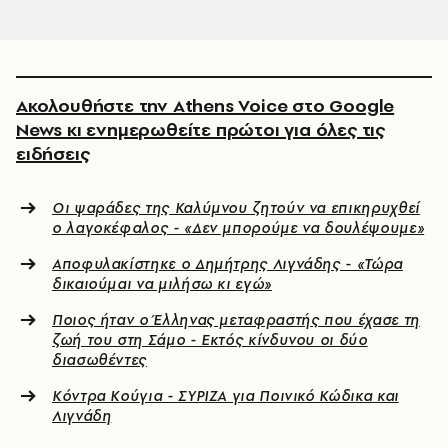
Ακολουθήστε την Athens Voice στο Google
News κι ενημερωθείτε πρώτοι για όλες τις
ειδήσεις
Οι ψαράδες της Καλύμνου ζητούν να επικηρυχθεί
ο λαγοκέφαλος - «Δεν μπορούμε να δουλέψουμε»
Αποφυλακίστηκε ο Δημήτρης Λιγνάδης - «Τώρα
δικαιούμαι να μιλήσω κι εγώ»
Ποιος ήταν ο Έλληνας μεταφραστής που έχασε τη
ζωή του στη Σάμο - Εκτός κίνδυνου οι δύο
διασωθέντες
Κόντρα Κούγια - ΣΥΡΙΖΑ για Ποινικό Κώδικα και
Λιγνάδη