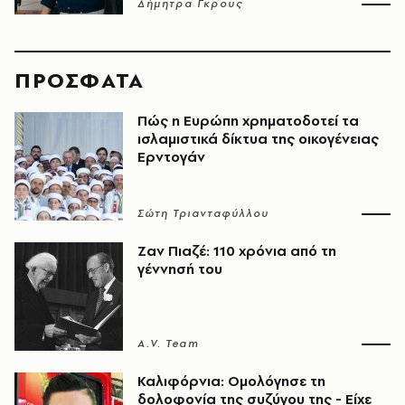
Δήμητρα Γκρους
ΠΡΟΣΦΑΤΑ
Πώς η Ευρώπη χρηματοδοτεί τα
ισλαμιστικά δίκτυα της οικογένειας
Ερντογάν
Σώτη Τριανταφύλλου
Ζαν Πιαζέ: 110 χρόνια από τη
γέννησή του
A.V. Team
Καλιφόρνια: Ομολόγησε τη
δολοφονία της συζύγου της - Είχε