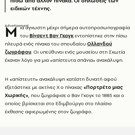
πίσω από άλλον πίνακα. Οι δηλώσεις των
ειδικών τέχνης.
Μ
ια άγνωστη μέχρι σήμερα αυτοπροσωπογραφία
του
Βίνσεντ Βαν Γκογκ
εντοπίστηκε στην πίσω
πλευρά ενός πίνακα του σπουδαίου
Ολλανδού
ζωγράφου
. Οι υπεύθυνοι ενός μουσείου στη Σκωτία
έκαναν λόγο για μια «απίστευτα σπάνια» ανακάλυψη.
Η «απίστευτη» ανακάλυψη κατέστη δυνατή αφού
εξετάστηκε με ακτίνες Χ ο πίνακας
«Πορτρέτο μιας
Χωρικής»
, που ζωγράφισε ο Βαν Γκογκ το 1885 και ο
οποίος βρίσκεται στο Εδιμβούργο στο πλαίσιο
έκθεσης αφιερωμένης στον ζωγράφο.