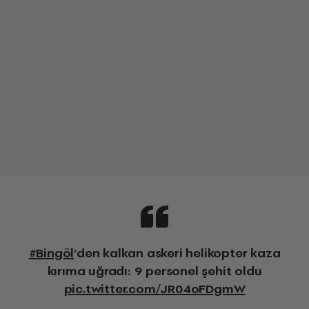
#Bingöl
'den kalkan askeri helikopter kaza
kırıma uğradı: 9 personel şehit oldu
pic.twitter.com/JR04oFDgmW