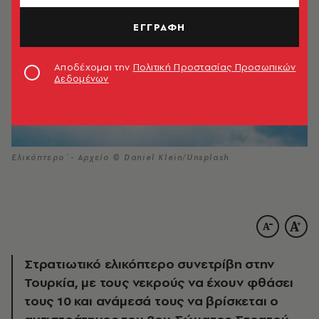
ΕΓΓΡΑΦΗ
Αποδέχομαι την
Πολιτική Προστασίας Προσωπικών
Δεδομένων
Ελικόπτερο΄- Αρχείο © Daniel Klein/Unsplash
Στρατιωτικό ελικόπτερο συνετρίβη στην
Τουρκία, με τους νεκρούς να έχουν φθάσει
τους 10 και ανάμεσά τους να βρίσκεται ο