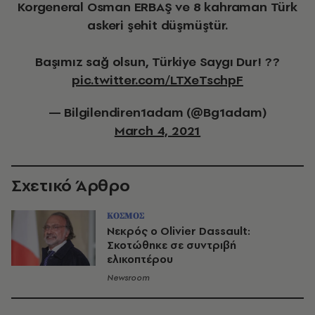
Korgeneral Osman ERBAŞ ve 8 kahraman Türk
askeri şehit düşmüştür.
Başımız sağ olsun, Türkiye Saygı Dur! ??
pic.twitter.com/LTXeTschpF
— Bilgilendiren1adam (@Bg1adam)
March 4, 2021
Σχετικό Άρθρο
ΚΟΣΜΟΣ
Νεκρός ο Olivier Dassault:
Σκοτώθηκε σε συντριβή
ελικοπτέρου
Newsroom