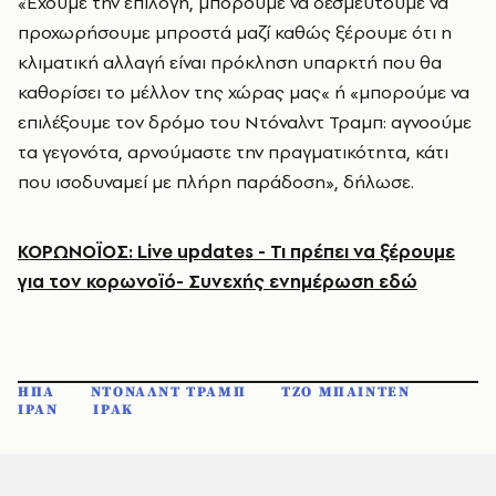
«Έχουμε την επιλογή, μπορούμε να δεσμευτούμε να
προχωρήσουμε μπροστά μαζί καθώς ξέρουμε ότι η
κλιματική αλλαγή είναι πρόκληση υπαρκτή που θα
καθορίσει το μέλλον της χώρας μας« ή «μπορούμε να
επιλέξουμε τον δρόμο του Ντόναλντ Τραμπ: αγνοούμε
τα γεγονότα, αρνούμαστε την πραγματικότητα, κάτι
που ισοδυναμεί με πλήρη παράδοση», δήλωσε.
ΚΟΡΩΝΟΪΟΣ: Live updates - Τι πρέπει να ξέρουμε
για τον κορωνοϊό- Συνεχής ενημέρωση εδώ
ΗΠΑ
ΝΤΟΝΑΛΝΤ ΤΡΑΜΠ
ΤΖΟ ΜΠΑΙΝΤΕΝ
ΙΡΑΝ
ΙΡΑΚ