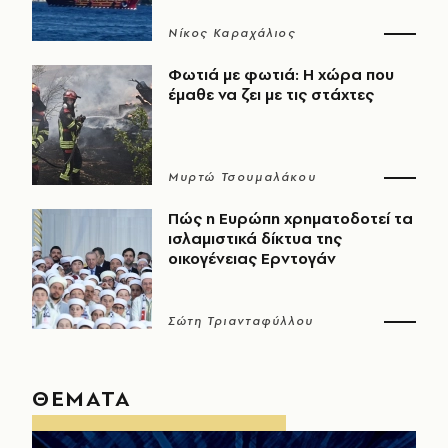
Νίκος Καραχάλιος
Φωτιά με φωτιά: Η χώρα που
έμαθε να ζει με τις στάχτες
Μυρτώ Τσουμαλάκου
Πώς η Ευρώπη χρηματοδοτεί τα
ισλαμιστικά δίκτυα της
οικογένειας Ερντογάν
Σώτη Τριανταφύλλου
ΘΕΜΑΤΑ