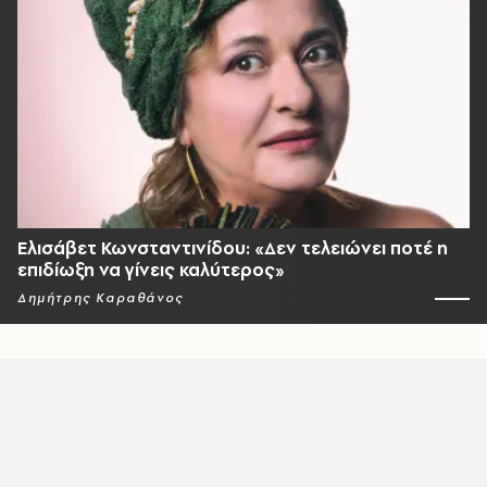
Ελισάβετ Κωνσταντινίδου: «Δεν τελειώνει ποτέ η
επιδίωξη να γίνεις καλύτερος»
Δημήτρης Καραθάνος