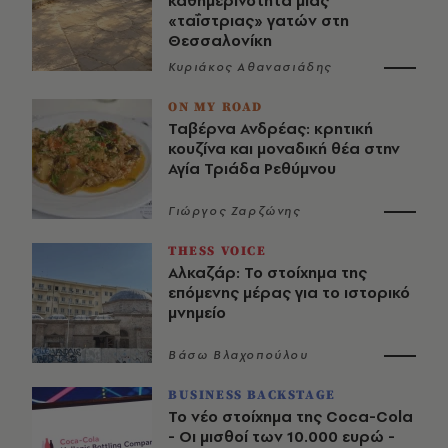
καθημερινότητα μιας
«ταΐστριας» γατών στη
Θεσσαλονίκη
Κυριάκος Αθανασιάδης
ON MY ROAD
Ταβέρνα Ανδρέας: κρητική
κουζίνα και μοναδική θέα στην
Αγία Τριάδα Ρεθύμνου
Γιώργος Ζαρζώνης
THESS VOICE
Αλκαζάρ: Το στοίχημα της
επόμενης μέρας για το ιστορικό
μνημείο
Βάσω Βλαχοπούλου
BUSINESS BACKSTAGE
Το νέο στοίχημα της Coca-Cola
- Οι μισθοί των 10.000 ευρώ -