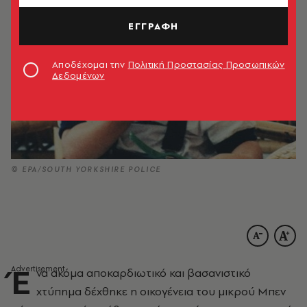
ΕΓΓΡΑΦΗ
Αποδέχομαι την
Πολιτική Προστασίας Προσωπικών
Δεδομένων
© EPA/SOUTH YORKSHIRE POLICE
Έ
να ακόμα αποκαρδιωτικό και βασανιστικό
χτύπημα δέχθηκε η οικογένεια του μικρού Μπεν