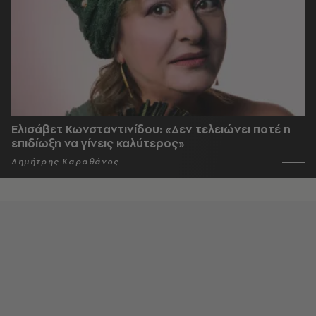
Ελισάβετ Κωνσταντινίδου: «Δεν τελειώνει ποτέ η
επιδίωξη να γίνεις καλύτερος»
Δημήτρης Καραθάνος