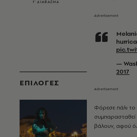
1’ ΔΙΑΒΑΣΜΑ
Melania Trump will not be wearing stilettos to tour
hurric
pic.tw
— Wash
2017
EΠΙΛΟΓΈΣ
Φόρεσε πάλι το 
συμπαρασταθεί 
βάλουν, αφού ό