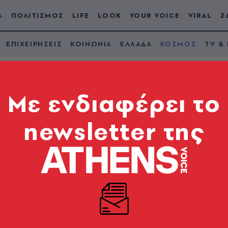
Α
ΠΟΛΙΤΙΣΜΟΣ
LIFE
LOOK
YOUR VOICE
VIRAL
Ζ
ΕΠΙΧΕΙΡΗΣΕΙΣ
ΚΟΙΝΩΝΙΑ
ΕΛΛΑΔΑ
ΚΟΣΜΟΣ
TV &
Mε ενδιαφέρει το
newsletter της
επιμένει να τρέχει σ
 δωδεκάποντο (εικόν