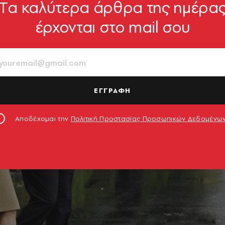
Tα καλύτερα άρθρα της ημέρα
έρχονται στο mail σου
ΕΓΓΡΑΦΗ
Αποδέχομαι την
Πολιτική Προστασίας Προσωπικών Δεδομένω