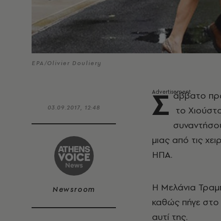
EPA/Olivier Douliery
Σ
άββατο πρω
03.09.2017, 12:48
το Χιούστο
συναντήσου
μιας από τις χε
ΗΠΑ.
Η Μελάνια Τραμ
Newsroom
καθώς πήγε στο 
αυτί της.