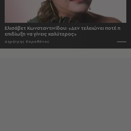
Ελισάβετ Κωνσταντινίδου: «Δεν τελειώνει ποτέ η
επιδίωξη να γίνεις καλύτερος»
Δημήτρης Καραθάνος