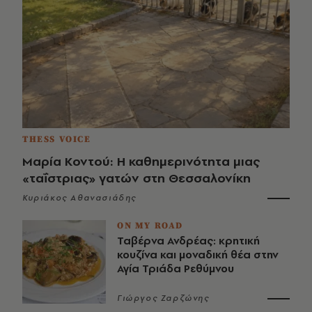
THESS VOICE
Μαρία Κοντού: Η καθημερινότητα μιας
«ταΐστριας» γατών στη Θεσσαλονίκη
Κυριάκος Αθανασιάδης
ON MY ROAD
Ταβέρνα Ανδρέας: κρητική
κουζίνα και μοναδική θέα στην
Αγία Τριάδα Ρεθύμνου
Γιώργος Ζαρζώνης