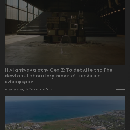
Η AI απέναντι στην Gen Z; Το debAIte της The
Newtons Laboratory έκανε κάτι πολύ πιο
ενδιαφέρον
Δημήτρης Αθανασιάδης