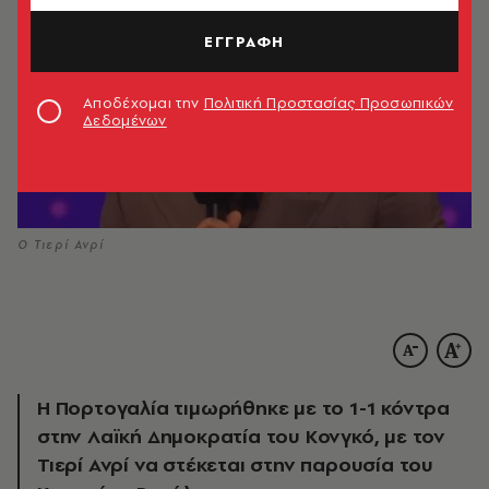
ΕΓΓΡΑΦΗ
Αποδέχομαι την
Πολιτική Προστασίας Προσωπικών
Δεδομένων
Ο Τιερί Ανρί
Η Πορτογαλία τιμωρήθηκε με το 1-1 κόντρα
στην Λαϊκή Δημοκρατία του Κονγκό, με τον
Τιερί Ανρί να στέκεται στην παρουσία του