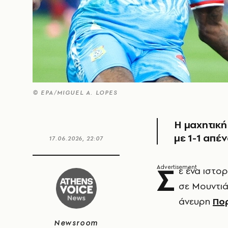
© ΕΡΑ/MIGUEL A. LOPES
Η μαχητική
με 1-1 απέ
17.06.2026, 22:07
Σ
ε ένα ιστο
σε Μουντιά
άνευρη
Πο
Newsroom