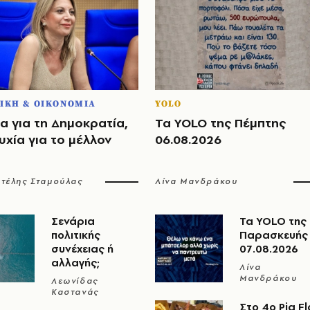
ΙΚΗ & ΟΙΚΟΝΟΜΙΑ
YOLO
α για τη Δημοκρατία,
Τα YOLO της Πέμπτης
χία για το μέλλον
06.08.2026
τέλης Σταμούλας
Λίνα Μανδράκου
Σενάρια
Τα YOLO της
πολιτικής
Παρασκευής
συνέχειας ή
07.08.2026
αλλαγής;
Λίνα
Μανδράκου
Λεωνίδας
Καστανάς
Στο 4ο Pig Fl