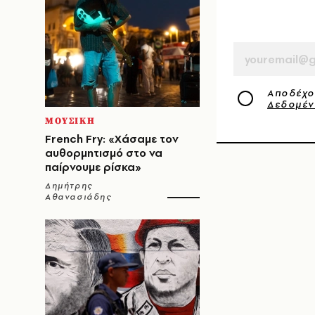
EMAIL
Αποδέχο
Δεδομέ
ΜΟΥΣΙΚΗ
French Fry: «Χάσαμε τον
αυθορμητισμό στο να
παίρνουμε ρίσκα»
Δημήτρης
Αθανασιάδης