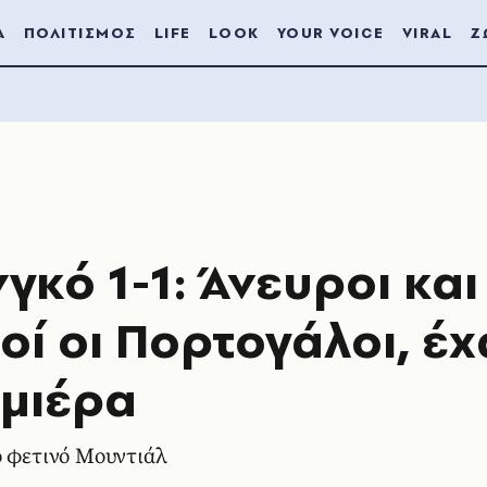
Α
ΠΟΛΙΤΙΣΜΟΣ
LIFE
LOOK
YOUR VOICE
VIRAL
Ζ
γκό 1-1: Άνευροι και
οί οι Πορτογάλοι, έ
μιέρα
ο φετινό Μουντιάλ