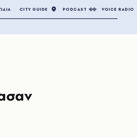
ΩΔΙΑ
CITY GUIDE
PODCAST
VOICE RADIO
xασαν