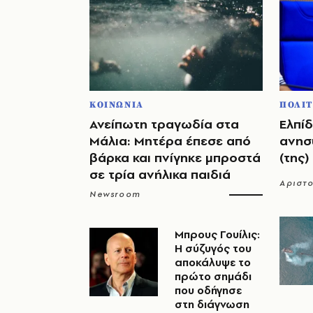
ΚΟΙΝΩΝΙΑ
ΠΟΛΙΤ
Ανείπωτη τραγωδία στα
Ελπίδ
Μάλια: Μητέρα έπεσε από
ανησυ
βάρκα και πνίγηκε μπροστά
(της)
σε τρία ανήλικα παιδιά
Αριστο
Newsroom
Μπρους Γουίλις:
Η σύζυγός του
αποκάλυψε το
πρώτο σημάδι
που οδήγησε
στη διάγνωση