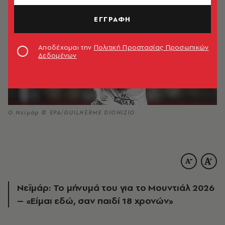
ΕΓΓΡΑΦΗ
Αποδέχομαι την
Πολιτική Προστασίας Προσωπικών
Δεδομένων
Ο Νεϊμάρ © ΕΡΑ/GUILHERME DIONIZIO
Νεϊμάρ: Το μήνυμά του για το Μουντιάλ 2026
– «Είμαι εδώ, σαν παιδί 18 χρονών»