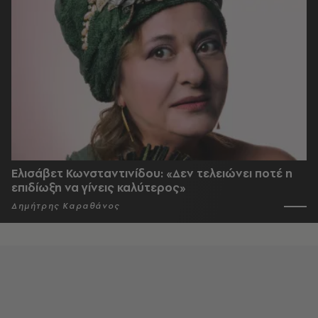
Ελισάβετ Κωνσταντινίδου: «Δεν τελειώνει ποτέ η
επιδίωξη να γίνεις καλύτερος»
Δημήτρης Καραθάνος