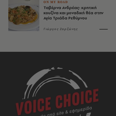
ON MY ROAD
Ταβέρνα Ανδρέας: κρητική
κουζίνα και μοναδική θέα στην
Αγία Τριάδα Ρεθύμνου
Γιώργος Ζαρζώνης