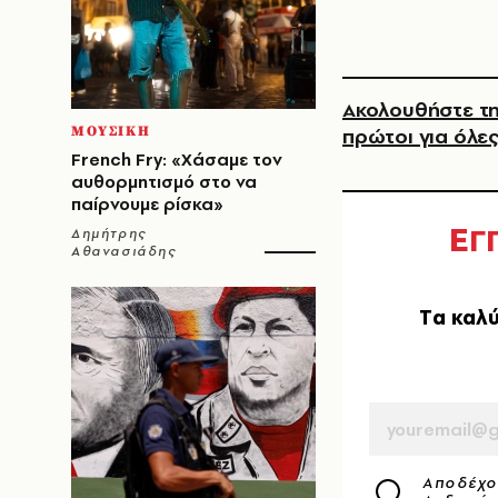
Ακολουθήστε τη
ΜΟΥΣΙΚΗ
πρώτοι για όλες
French Fry: «Χάσαμε τον
αυθορμητισμό στο να
παίρνουμε ρίσκα»
Ε
Γ
Δημήτρης
Αθανασιάδης
Tα καλύ
EMAIL
Αποδέχο