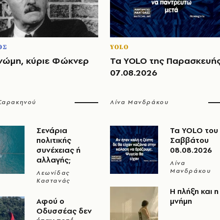
ΟΣ
YOLO
νώμη, κύριε Φώκνερ
Τα YOLO της Παρασκευή
07.08.2026
 Σαρακηνού
Λίνα Μανδράκου
Σενάρια
Τα YOLO του
πολιτικής
Σαββάτου
συνέχειας ή
08.08.2026
αλλαγής;
Λίνα
Μανδράκου
Λεωνίδας
Καστανάς
Η πλήξη και η
Αφού ο
μνήμη
Οδυσσέας δεν