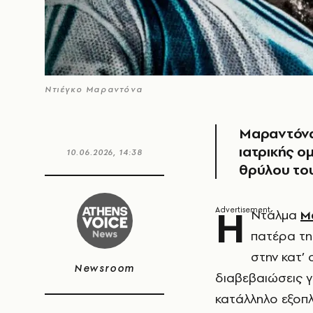
Ντιέγκο Μαραντόνα
Μαραντόνα:
ιατρικής ομ
10.06.2026, 14:38
θρύλου το
Η
Ντάλμα
Μ
πατέρα τη
στην κατ’ 
Newsroom
διαβεβαιώσεις γ
κατάλληλο εξοπ