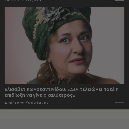
Γιάννης Μαντζίκος
Ελισάβετ Κωνσταντινίδου: «Δεν τελειώνει ποτέ η
επιδίωξη να γίνεις καλύτερος»
Δημήτρης Καραθάνος