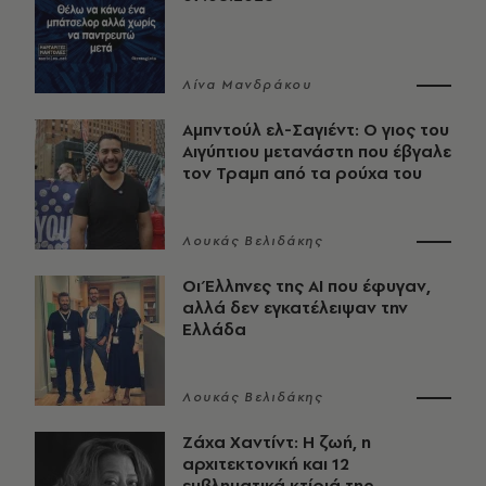
Λίνα Μανδράκου
Αμπντούλ ελ-Σαγιέντ: Ο γιος του
Αιγύπτιου μετανάστη που έβγαλε
τον Τραμπ από τα ρούχα του
Λουκάς Βελιδάκης
Οι Έλληνες της ΑΙ που έφυγαν,
αλλά δεν εγκατέλειψαν την
Ελλάδα
Λουκάς Βελιδάκης
Ζάχα Χαντίντ: Η ζωή, η
αρχιτεκτονική και 12
εμβληματικά κτίριά της