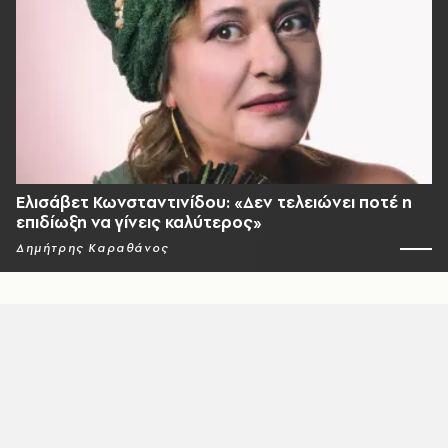
Ελισάβετ Κωνσταντινίδου: «Δεν τελειώνει ποτέ η
επιδίωξη να γίνεις καλύτερος»
Δημήτρης Καραθάνος