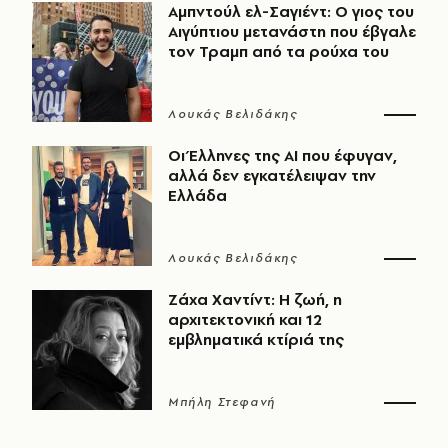
Αμπντούλ ελ-Σαγιέντ: Ο γιος του
Αιγύπτιου μετανάστη που έβγαλε
τον Τραμπ από τα ρούχα του
Λουκάς Βελιδάκης
Οι Έλληνες της ΑΙ που έφυγαν,
αλλά δεν εγκατέλειψαν την
Ελλάδα
Λουκάς Βελιδάκης
Ζάχα Χαντίντ: Η ζωή, η
αρχιτεκτονική και 12
εμβληματικά κτίριά της
Μπήλη Στεφανή