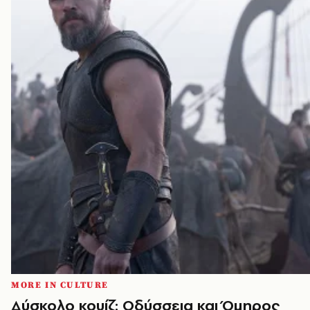
MORE IN CULTURE
Δύσκολο κουίζ: Οδύσσεια και Όμηρος