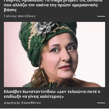
Γούρνες Ηρακλείου: To mega project της Dimand
που αλλάζει την εικόνα της πρώην αμερικανικής
βάσης
Γιάννης Μαντζίκος
Ελισάβετ Κωνσταντινίδου: «Δεν τελειώνει ποτέ η
επιδίωξη να γίνεις καλύτερος»
Δημήτρης Καραθάνος