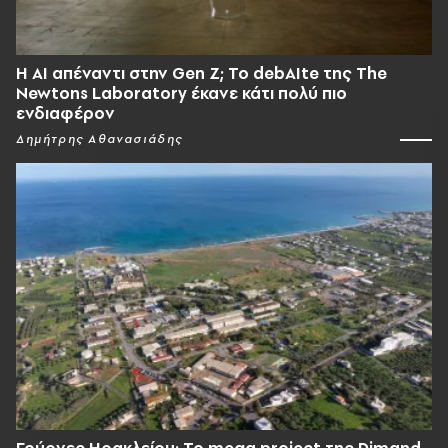
Η AI απέναντι στην Gen Z; Το debAIte της The
Newtons Laboratory έκανε κάτι πολύ πιο
ενδιαφέρον
Δημήτρης Αθανασιάδης