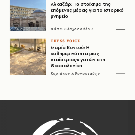
Αλκαζάρ: Το στοίχημα της
επόμενης μέρας για το ιστορικό
μνημείο
Βάσω Βλαχοπούλου
THESS VOICE
Μαρία Κοντού: Η
καθημερινότητα μιας
«ταΐστριας» γατών στη
Θεσσαλονίκη
Κυριάκος Αθανασιάδης