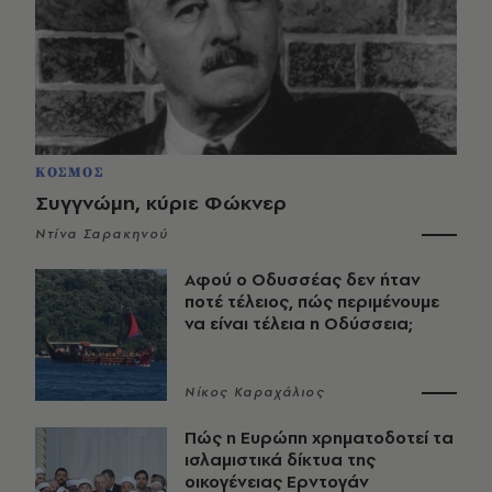
ΚΟΣΜΟΣ
Συγγνώμη, κύριε Φώκνερ
Ντίνα Σαρακηνού
Αφού ο Οδυσσέας δεν ήταν
ποτέ τέλειος, πώς περιμένουμε
να είναι τέλεια η Οδύσσεια;
Νίκος Καραχάλιος
Πώς η Ευρώπη χρηματοδοτεί τα
ισλαμιστικά δίκτυα της
οικογένειας Ερντογάν