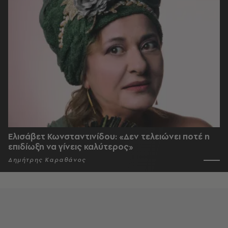
Ελισάβετ Κωνσταντινίδου: «Δεν τελειώνει ποτέ η
επιδίωξη να γίνεις καλύτερος»
Δημήτρης Καραθάνος