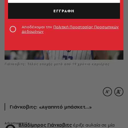
ΕΓΓΡΑΦΗ
Αποδέχομαι την
Πολιτική Προστασίας Προσωπικών
Δεδομένων
Γιάνκοβιτς: Τέλος εποχής μετά από 19 χρόνια καριέρας
Γιάνκοβιτς: «Αγαπητό μπάσκετ…»
Βλαδίμηρος Γιάνκοβιτς
έριξε αυλαία σε μία