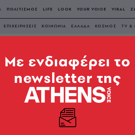
Α
ΠΟΛΙΤΙΣΜΟΣ
LIFE
LOOK
YOUR VOICE
VIRAL
Ζ
ΕΠΙΧΕΙΡΗΣΕΙΣ
ΚΟΙΝΩΝΙΑ
ΕΛΛΑΔΑ
ΚΟΣΜΟΣ
TV &
Mε ενδιαφέρει το
newsletter της
α - Η Παρί Σεν Ζερμέ
ην Μπάγερν Μονάχου 
 του Champions Lea