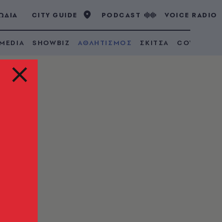
ΩΔΙΑ
CITY GUIDE
PODCAST
VOICE RADIO
 MEDIA
SHOWBIZ
ΑΘΛΗΤΙΣΜΟΣ
ΣΚΙΤΣΑ
COVID 19
ν
στο
gue