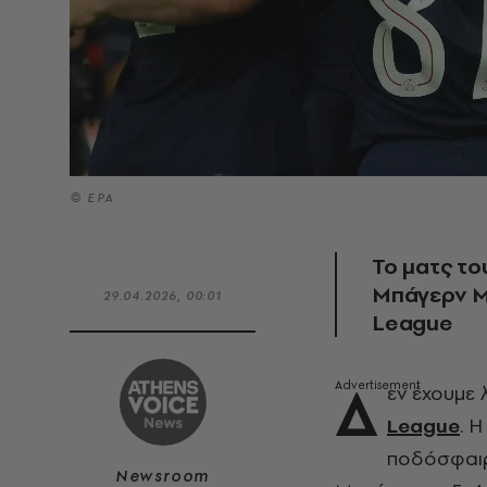
© EPA
Το ματς το
Μπάγερν Μ
29.04.2026, 00:01
League
Δ
εν έχουμε 
League
. 
ποδόσφαιρο
Newsroom