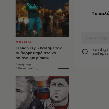
Tα καλύ
EMAIL
ΜΟΥΣΙΚΗ
French Fry: «Χάσαμε τον
Αποδέχο
αυθορμητισμό στο να
Δεδομέ
παίρνουμε ρίσκα»
Δημήτρης
Αθανασιάδης