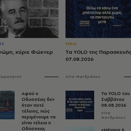
ΟΣ
YOLO
νώμη, κύριε Φώκνερ
Τα YOLO της Παρασκευή
07.08.2026
 Σαρακηνού
Λίνα Μανδράκου
Αφού ο
Τα YOLO του
Οδυσσέας δεν
Σαββάτου
ήταν ποτέ
08.08.2026
τέλειος, πώς
Λίνα
περιμένουμε να
Μανδράκου
είναι τέλεια η
Οδύσσεια;
«Μένουν 6