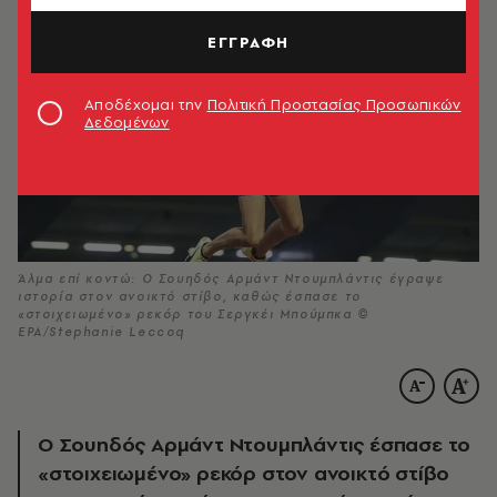
ΕΓΓΡΑΦΗ
Αποδέχομαι την
Πολιτική Προστασίας Προσωπικών
Δεδομένων
Άλμα επί κοντώ: Ο Σουηδός Αρμάντ Ντουμπλάντις έγραψε
ιστορία στον ανοικτό στίβο, καθώς έσπασε το
«στοιχειωμένο» ρεκόρ του Σεργκέι Μπούμπκα ©
EPA/Stephanie Leccoq
Ο Σουηδός Αρμάντ Ντουμπλάντις έσπασε το
«στοιχειωμένο» ρεκόρ στον ανοικτό στίβο