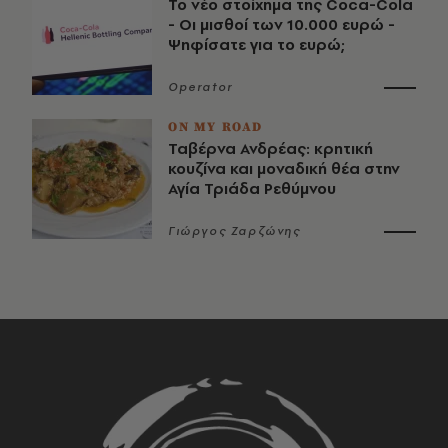
Το νέο στοίχημα της Coca-Cola
- Οι μισθοί των 10.000 ευρώ -
Ψηφίσατε για το ευρώ;
Operator
ON MY ROAD
Ταβέρνα Ανδρέας: κρητική
κουζίνα και μοναδική θέα στην
Αγία Τριάδα Ρεθύμνου
Γιώργος Ζαρζώνης