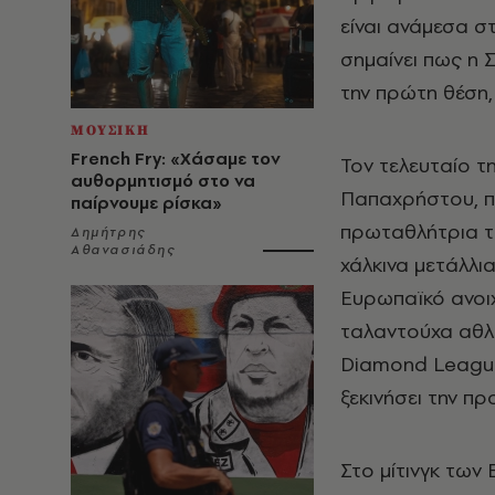
είναι ανάμεσα σ
σημαίνει πως η 
την πρώτη θέση,
ΜΟΥΣΙΚΗ
French Fry: «Χάσαμε τον
Τον τελευταίο τ
αυθορμητισμό στο να
Παπαχρήστου, πο
παίρνουμε ρίσκα»
πρωταθλήτρια το
Δημήτρης
Αθανασιάδης
χάλκινα μετάλλι
Ευρωπαϊκό ανοι
ταλαντούχα αθλ
Diamond League
ξεκινήσει την πρ
Στο μίτινγκ των