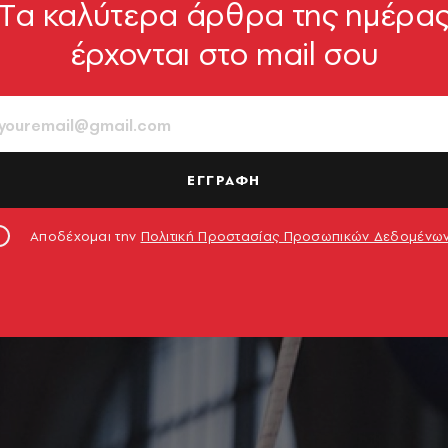
Tα καλύτερα άρθρα της ημέρα
έρχονται στο mail σου
ΕΓΓΡΑΦΗ
Αποδέχομαι την
Πολιτική Προστασίας Προσωπικών Δεδομένω