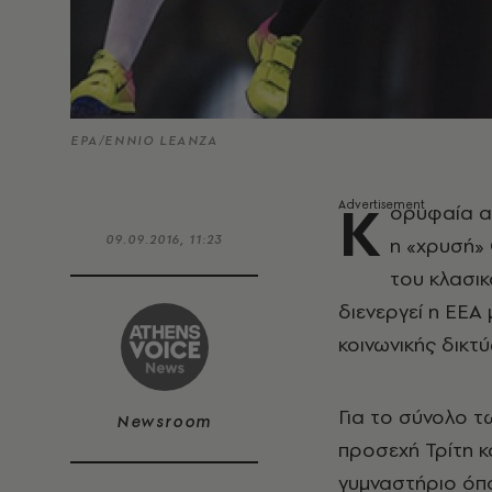
EPA/ENNIO LEANZA
Κ
ορυφαία α
09.09.2016, 11:23
η «χρυσή» 
του κλασι
διενεργεί η EEA
κοινωνικής δικτ
Για το σύνολο τω
Newsroom
προσεχή Τρίτη κ
γυμναστήριο όπο