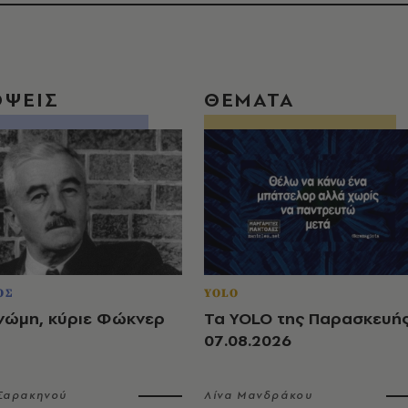
ΟΨΕΙΣ
ΘΕΜΑΤΑ
ΟΣ
YOLO
νώμη, κύριε Φώκνερ
Τα YOLO της Παρασκευή
07.08.2026
 Σαρακηνού
Λίνα Μανδράκου