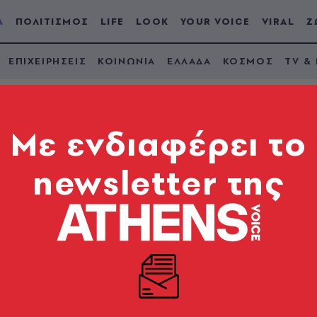
Α
ΠΟΛΙΤΙΣΜΟΣ
LIFE
LOOK
YOUR VOICE
VIRAL
Ζ
ΕΠΙΧΕΙΡΗΣΕΙΣ
ΚΟΙΝΩΝΙΑ
ΕΛΛΑΔΑ
ΚΟΣΜΟΣ
TV &
Mε ενδιαφέρει το
newsletter της
να Στεφανίδη είναι 
ια της Ευρώπης
ρυξέλλες