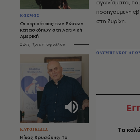
αγωνίσματα, που
προηγούμενη εβ
ΚΟΣΜΟΣ
στη Ζυρίχη.
Οι περιπέτειες των Ρώσων
κατασκόπων στη Λατινική
Αμερική
Σώτη Τριανταφύλλου
ΟΛΥΜΠΙΑΚΟΙ ΑΓΩ
Ε
Γ
Tα καλύ
ΚΑΤΟΙΚΙΔΙΑ
Νίκος Χρυσάκης: Το