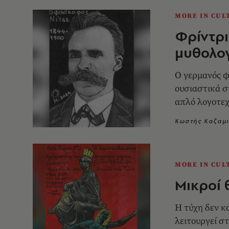
MORE IN CUL
Φρίντρι
μυθολο
Ο γερμανός φ
ουσιαστικά σ
απλό λογοτεχ
θεμελιώδες κ
Κωστής Καζαμ
πολιτισμού
MORE IN CUL
Μικροί 
Η τύχη δεν κ
λειτουργεί στ