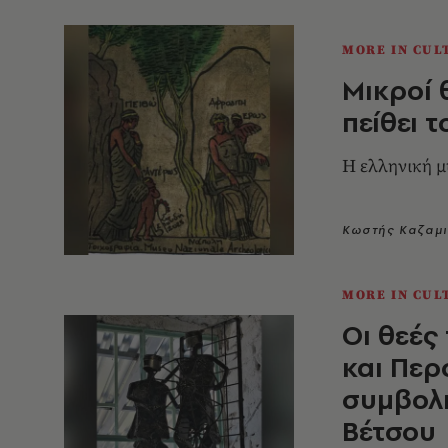
MORE IN CUL
Μικροί 
πείθει 
Η ελληνική 
Κωστής Καζαμ
MORE IN CUL
Οι θεές
και Περ
συμβολι
Βέτσου