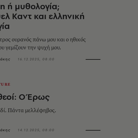
η ή μυθολογία;
ελ Καντ και ελληνική
γία
τρος ουρανός πάνω μου και ο ηθικός
ου γεμίζουν την ψυχή μου.
ιάκης
16.12.2025, 08:00
TURE
θεοί: Ο Έρως
ιδί. Πάντα μελλέφηβος.
ιάκης
14.12.2025, 08:00