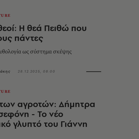
TURE
θεοί: Η θεά Πειθώ που
τους πάντες
μυθολογία ως σύστημα σκέψης
ιάκης
28.12.2025, 08:00
TURE
 των αγροτών: Δήμητρα
σεφόνη - Το νέο
κό γλυπτό του Γιάννη