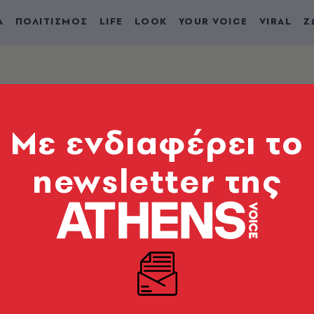
Α
ΠΟΛΙΤΙΣΜΟΣ
LIFE
LOOK
YOUR VOICE
VIRAL
Ζ
Mε ενδιαφέρει το
newsletter της