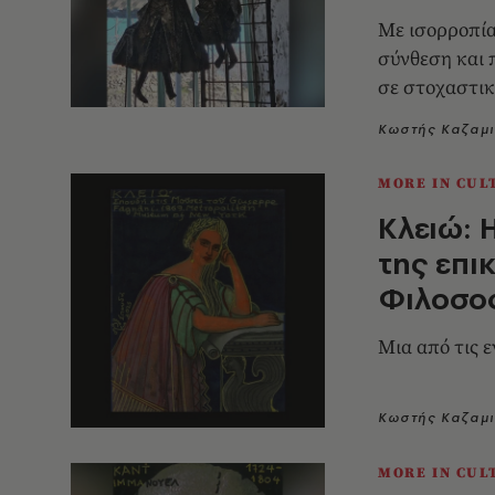
Με ισορροπία
σύνθεση και 
σε στοχαστικ
Κωστής Καζαμ
MORE IN CUL
Κλειώ: 
της επι
Φιλοσοφ
Μια από τις 
Κωστής Καζαμ
MORE IN CUL