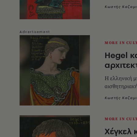
Κωστής Καζαμ
MORE IN CUL
Hegel κ
αρχιτεκ
Η ελληνική μ
αισθητηριακ
Κωστής Καζαμ
MORE IN CUL
Χέγκελ 