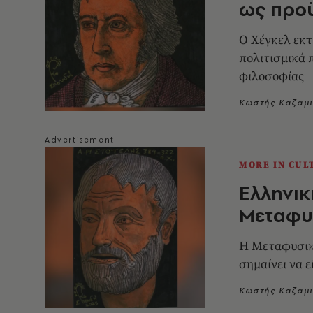
ως προ
Ο Χέγκελ εκτι
πολιτισμικά 
φιλοσοφίας
Κωστής Καζαμ
MORE IN CUL
Ελληνικ
Μεταφυ
Η Μεταφυσική
σημαίνει να ε
Κωστής Καζαμ