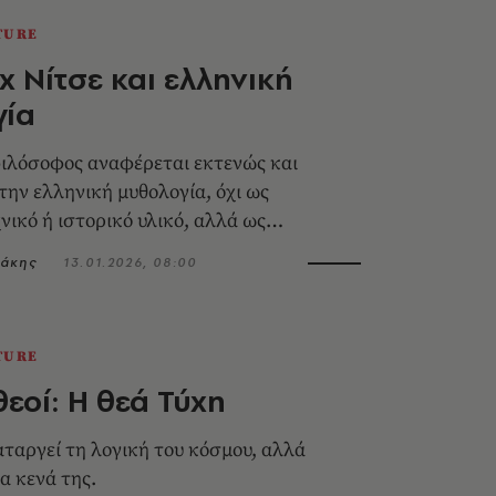
TURE
χ Νίτσε και ελληνική
γία
ιλόσοφος αναφέρεται εκτενώς και
την ελληνική μυθολογία, όχι ως
νικό ή ιστορικό υλικό, αλλά ως
λειδί κατανόησης της ζωής και του
ιάκης
13.01.2026, 08:00
TURE
θεοί: Η θεά Τύχη
αταργεί τη λογική του κόσμου, αλλά
α κενά της.