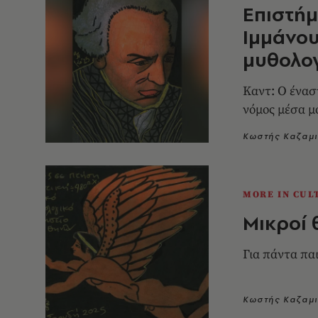
Επιστήμ
Ιμμάνου
μυθολο
Καντ: Ο ένασ
νόμος μέσα μ
Κωστής Καζαμ
MORE IN CUL
Μικροί 
Για πάντα πα
Κωστής Καζαμ