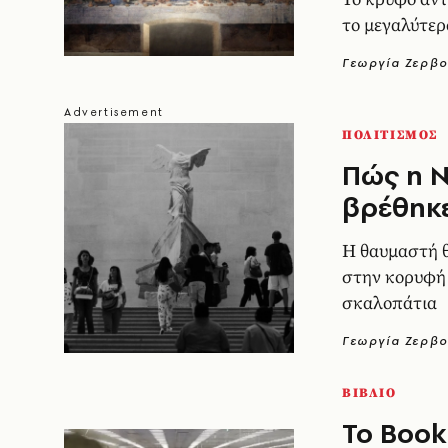
το μεγαλύτερ
Γεωργία Ζερβο
ΠΟΛΙΤΙΣΜΟΣ
Πώς η Ν
βρέθηκε
Η θαυμαστή θ
στην κορυφή 
σκαλοπάτια
Γεωργία Ζερβο
ΒΙΒΛΙΟ
Το Book