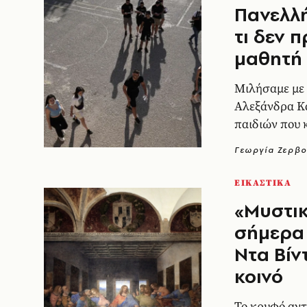
Πανελλή
τι δεν 
μαθητή 
Μιλήσαμε με 
Αλεξάνδρα Κα
παιδιών που 
Γεωργία Ζερβο
ΕΙΚΑΣΤΙΚΑ
«Μυστικ
σήμερα 
Ντα Βίν
κοινό
Το κρυφό αντ