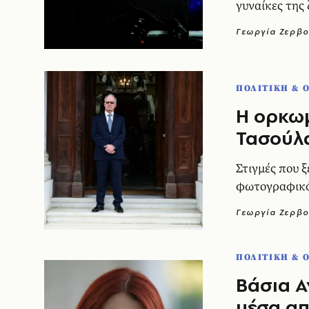
γυναίκες της
Γεωργία Ζερβο
ΠΟΛΙΤΙΚΗ & 
Η ορκω
Τασούλα
Στιγμές που 
φωτογραφικ
Γεωργία Ζερβο
ΠΟΛΙΤΙΚΗ & 
Βάσια Α
μέσα απ