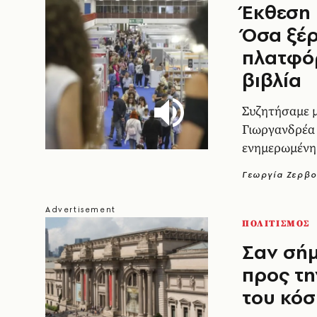
Έκθεση 
Όσα ξέρ
πλατφόρ
βιβλία
Συζητήσαμε μ
Γιωργανδρέα 
ενημερωμένη
Γεωργία Ζερβο
ΠΟΛΙΤΙΣΜΟΣ
Σαν σήμ
προς τ
του κό