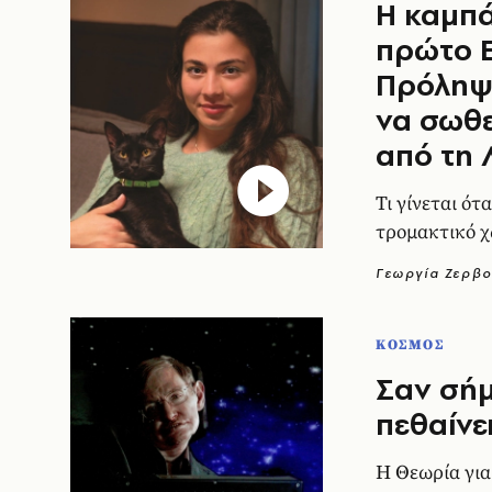
Η καμπά
πρώτο 
Πρόληψ
να σωθε
από τη 
Τι γίνεται ότα
τρομακτικό χ
Γεωργία Ζερβο
ΚΟΣΜΟΣ
Σαν σή
πεθαίνε
Η Θεωρία για 