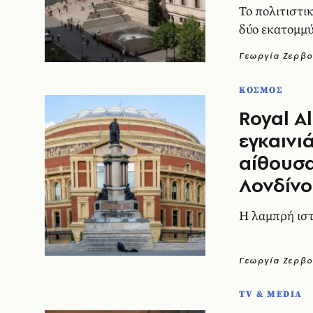
Το πολιτιστι
δύο εκατομμύ
Γεωργία Ζερβο
ΚΟΣΜΟΣ
Royal A
εγκαινι
αίθουσ
Λονδίν
H λαμπρή ιστ
Γεωργία Ζερβο
TV & MEDIA