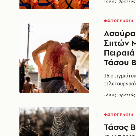
Τάσος Βρεττός
ΦΩΤΟΓΡΑΦΙΑ
Ασούρα
Σιιτών
Πειραιά
Τάσου 
15 στιγμιότυ
τελετουργικό
Τάσος Βρεττός
ΦΩΤΟΓΡΑΦΙΑ
Τάσος Β