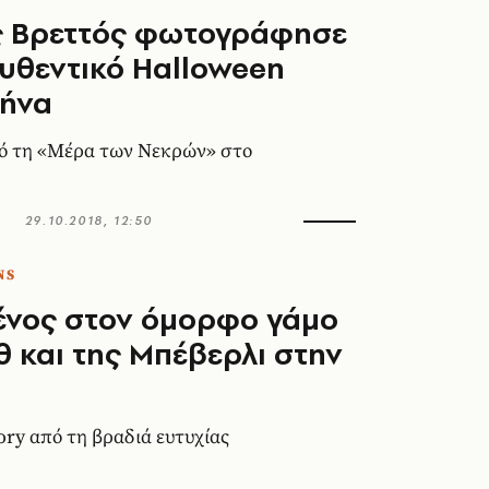
ς Βρεττός φωτογράφησε
αυθεντικό Halloween
θήνα
πό τη «Μέρα των Νεκρών» στο
29.10.2018, 12:50
NS
ένος στον όμορφο γάμο
θ και της Μπέβερλι στην
ory από τη βραδιά ευτυχίας