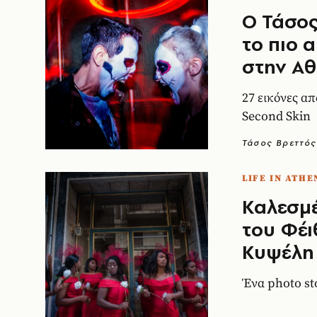
Ο Τάσο
το πιο 
στην Α
27 εικόνες α
Second Skin
Τάσος Βρεττός
LIFE IN ATHE
Καλεσμ
του Φέι
Κυψέλη
Ένα photo st