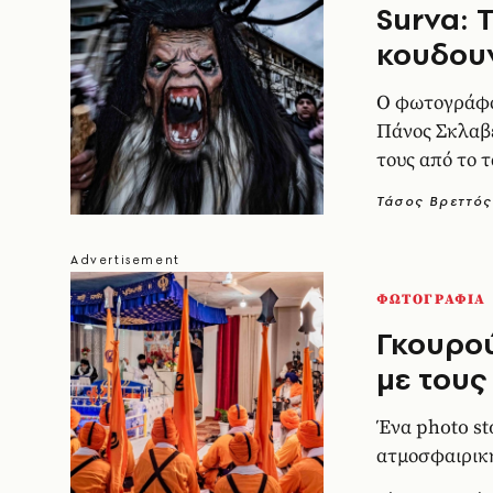
Surva: 
κουδου
Ο φωτογράφος
Πάνος Σκλαβε
τους από το 
Τάσος Βρεττός
ΦΩΤΟΓΡΑΦΙΑ
Γκουρού
με τους
Ένα photo st
ατμοσφαιρικ