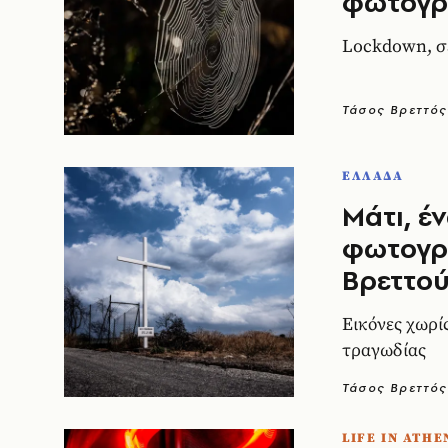
φωτογρ
Lockdown, σε
Τάσος Βρεττός
ΕΛΛΑΔΑ
Μάτι, έ
φωτογρ
Βρεττο
Εικόνες χωρίς
τραγωδίας
Τάσος Βρεττός
LIFE IN ATHE