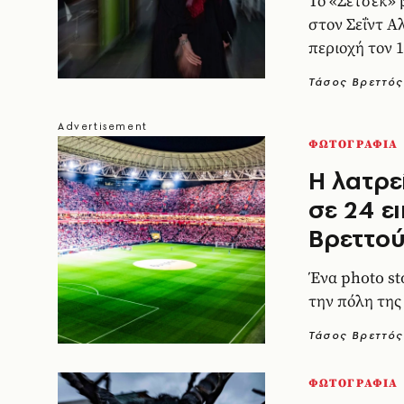
Το «Σετσέκ» β
στον Σεΐντ Αλ
περιοχή τον 
Τάσος Βρεττός
ΦΩΤΟΓΡΑΦΙΑ
Η λατρε
σε 24 ε
Βρεττο
Ένα photo s
την πόλη της
Τάσος Βρεττός
ΦΩΤΟΓΡΑΦΙΑ