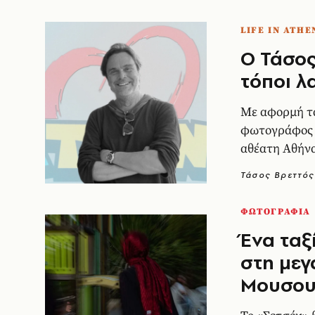
LIFE IN ATHE
Ο Τάσος
τόποι λ
Με αφορμή τ
φωτογράφος 
αθέατη Αθήνα
ανθρώπων τη
Τάσος Βρεττός
ΦΩΤΟΓΡΑΦΙΑ
Ένα ταξ
στη μεγ
Μουσου