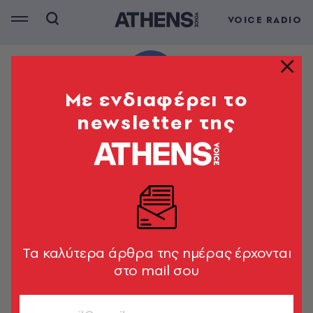
VOICE RADIO
Mε ενδιαφέρει το
newsletter της
Tα καλύτερα άρθρα της ημέρας έρχονται
στο mail σου