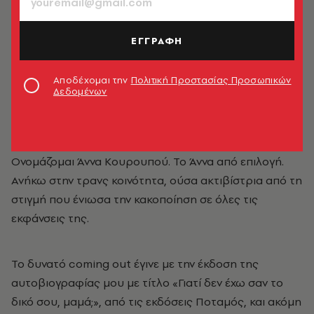
ΕΓΓΡΑΦΗ
Αποδέχομαι την
Πολιτική Προστασίας Προσωπικών
Δεδομένων
Άννα Κουρουπού
Ονομάζομαι Άννα Κουρουπού. Το Άννα από επιλογή.
Ανήκω στην τρανς κοινότητα, ούσα ακτιβίστρια από τη
στιγμή που ένιωσα την κακοποίηση σε όλες τις
εκφάνσεις της.
Το δυνατό coming out έγινε με την έκδοση της
αυτοβιογραφίας μου με τίτλο «Γιατί δεν έχω σαν το
δικό σου, μαμά;», από τις εκδόσεις Ποταμός, και ακόμη