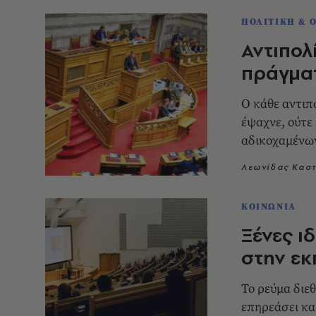
ΠΟΛΙΤΙΚΗ & 
Αντιπολ
πράγματ
Ο κάθε αντιπ
έψαχνε, ούτε
αδικοχαμένων
κυβέρνησης ε
Λεωνίδας Κασ
παράτησε
ΚΟΙΝΩΝΙΑ
Ξένες ι
στην εκ
Το ρεύμα διεθ
επηρεάσει κα