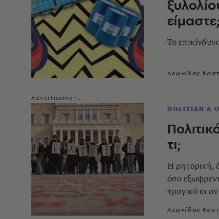
ξυλολίο
είμαστε
Το επικίνδυν
Λεωνίδας Κασ
ΠΟΛΙΤΙΚΗ & 
Πολιτικ
τι;
Η ρητορική, ό
όσο εξωφρενικ
τραγικό κι αν
να αλλάξουν 
Λεωνίδας Κασ
Ευρώπης σε σ