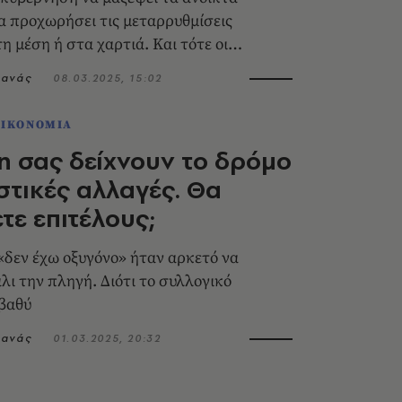
α προχωρήσει τις μεταρρυθμίσεις
η μέση ή στα χαρτιά. Και τότε οι
ες των λαϊκιστών θα φαντάζουν
τανάς
08.03.2025, 15:02
ΟΙΚΟΝΟΜΙΑ
η σας δείχνουν το δρόμο
στικές αλλαγές. Θα
τε επιτέλους;
«δεν έχω οξυγόνο» ήταν αρκετό να
άλι την πληγή. Διότι το συλλογικό
 βαθύ
τανάς
01.03.2025, 20:32