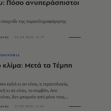
υ: Πόσο ανυπεράσπιστοι
;
ο παιχνίδι της παραπληροφόρησης
τανάς
02.04.2025, 13:19
ΟΙΚΟΝΟΜΙΑ
ό κλίμα: Μετά τα Τέμπη
σο καλή κι αν είναι, η τερατολογία,
ή κι αν είναι, το συμβάν, όσο
 είναι, δεν μπορούν από μόνα τους
την πορεία μιας χώρας της
τανάς
27.03.2025, 11:14
υνθήκες κανονικότητας.