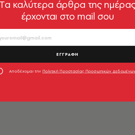
Tα καλύτερα άρθρα της ημέρα
έρχονται στο mail σου
νάς
ΕΓΓΡΑΦΗ
Αποδέχομαι την
Πολιτική Προστασίας Προσωπικών Δεδομένω
διαχειριστής του blog «
μη μαδάς τη μαργαρίτα
».