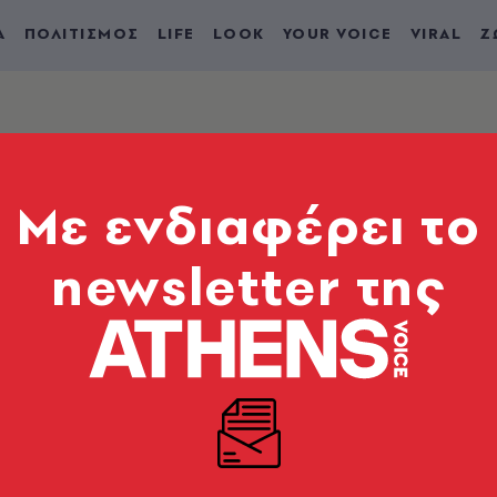
Α
ΠΟΛΙΤΙΣΜΟΣ
LIFE
LOOK
YOUR VOICE
VIRAL
Ζ
Mε ενδιαφέρει το
newsletter της