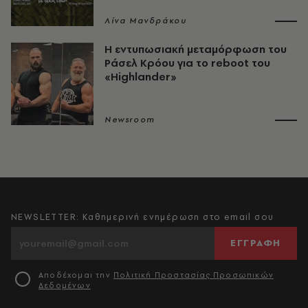
Λίνα Μανδράκου
Η εντυπωσιακή μεταμόρφωση του
Ράσελ Κρόου για το reboot του
«Highlander»
Newsroom
NEWSLETTER: Καθημερινή ενημέρωση στο email σου
ΕΓΓΡΑΦΗ
Αποδέχομαι την
Πολιτική Προστασίας Προσωπικών
Δεδομένων