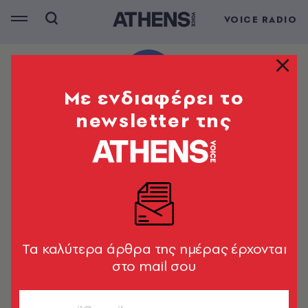
VOICE RADIO
Mε ενδιαφέρει το
newsletter της
Tα καλύτερα άρθρα της ημέρας έρχονται
στο mail σου