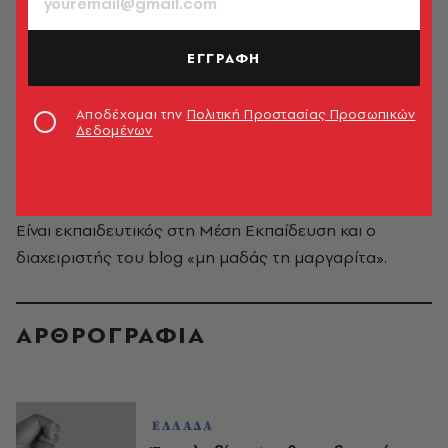
ΕΓΓΡΑΦΗ
Αποδέχομαι την
Πολιτική Προστασίας Προσωπικών
Δεδομένων
Λεωνίδας Καστανάς
Είναι εκπαιδευτικός στη Μέση Εκπαίδευση και ο
διαχειριστής του blog «
μη μαδάς τη μαργαρίτα
».
ΑΡΘΡΟΓΡΑΦΙΑ
ΕΛΛΑΔΑ