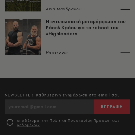
Λίνα Μανδράκου
Η εντυπωσιακή μεταμόρφωση του
Ράσελ Κρόου για το reboot του
«Highlander»
Newsroom
NEWSLETTER: Καθημερινή ενημέρωση στο email σου
ΕΓΓΡΑΦΗ
Αποδέχομαι την
Πολιτική Προστασίας Προσωπικών
Δεδομένων