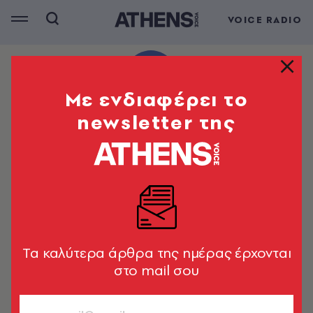
VOICE RADIO
Mε ενδιαφέρει το
newsletter της
Tα καλύτερα άρθρα της ημέρας έρχονται
στο mail σου