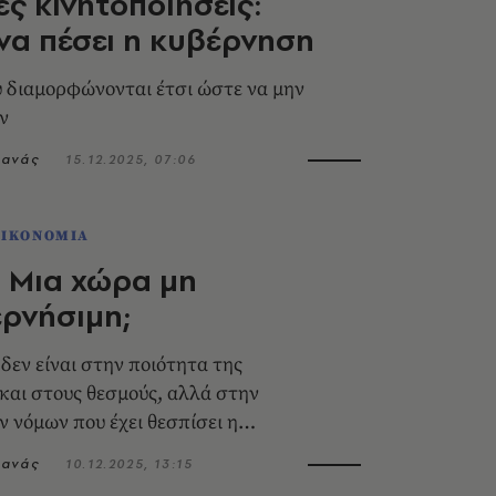
ές κινητοποιήσεις:
να πέσει η κυβέρνηση
 διαμορφώνονται έτσι ώστε να μην
ν
τανάς
15.12.2025, 07:06
ΟΙΚΟΝΟΜΙΑ
 Μια χώρα μη
ρνήσιμη;
δεν είναι στην ποιότητα της
και στους θεσμούς, αλλά στην
 νόμων που έχει θεσπίσει η
αι στον διάχυτο λαϊκισμό μιας
τανάς
10.12.2025, 13:15
δας του πολιτικού μας συστήματος