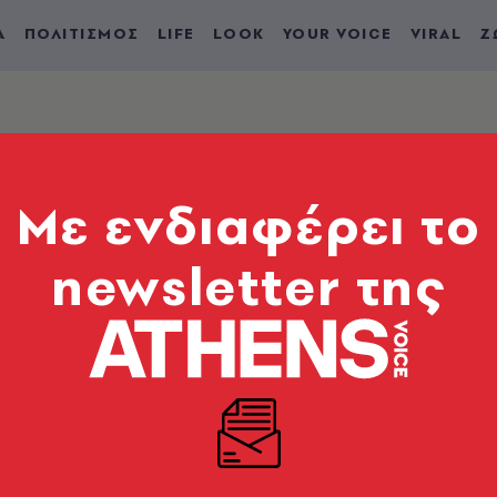
Α
ΠΟΛΙΤΙΣΜΟΣ
LIFE
LOOK
YOUR VOICE
VIRAL
Ζ
Mε ενδιαφέρει το
newsletter της