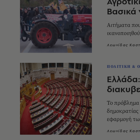
Αγροτικ
Βασικά 
Αιτήματα που
ικανοποιηθού
Λεωνίδας Κασ
ΠΟΛΙΤΙΚΗ & 
Ελλάδα:
διακυβε
Το πρόβλημα 
δημοκρατίας 
εφαρμογή των
δημοκρατία κ
Λεωνίδας Κασ
μεγάλης μερί