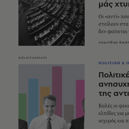
μάς χτυ
Οι «αντί» που
στείλουν στα
δεν φαίνεται
Λεωνίδας Κασ
ΠΟΛΙΤΙΚΗ & 
Πολιτικέ
ανησυχ
της αντ
Καλές οι ψεκ
ελπίδες για 
ισχυρός και 
πρέπει αυτή 