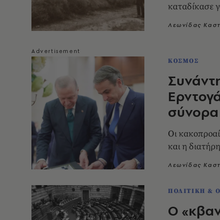
καταδίκασε γ
Λεωνίδας Κασ
ΚΟΣΜΟΣ
Συνάντ
Ερντογά
σύνορα 
Οι κακοπροαί
και η διατήρ
Λεωνίδας Κασ
ΠΟΛΙΤΙΚΗ & 
Ο «κβαν