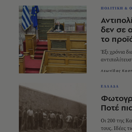
ΠΟΛΙΤΙΚΗ & 
Αντιπολ
δεν σε 
το προϊ
Έξι χρόνια δ
αντιπολίτευσ
Λεωνίδας Κασ
ΕΛΛΑΔΑ
Φωτογρ
Ποτέ πι
Οι 200 της Κα
τους. Ιδέες τ