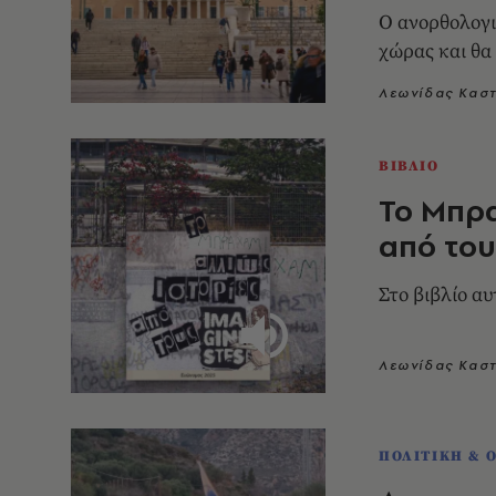
Ο ανορθολογι
χώρας και θα
Λεωνίδας Κασ
ΒΙΒΛΙΟ
Το Μπρα
από του
Στο βιβλίο α
Λεωνίδας Κασ
ΠΟΛΙΤΙΚΗ & 