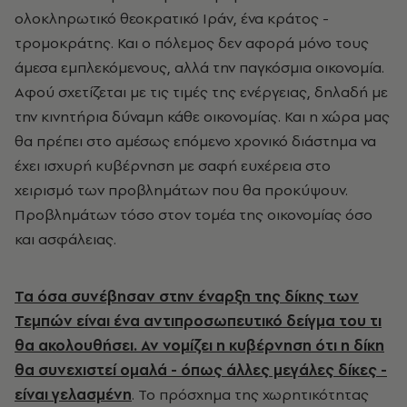
ολοκληρωτικό θεοκρατικό Ιράν, ένα κράτος -
τρομοκράτης. Και ο πόλεμος δεν αφορά μόνο τους
άμεσα εμπλεκόμενους, αλλά την παγκόσμια οικονομία.
Αφού σχετίζεται με τις τιμές της ενέργειας, δηλαδή με
την κινητήρια δύναμη κάθε οικονομίας. Και η χώρα μας
θα πρέπει στο αμέσως επόμενο χρονικό διάστημα να
έχει ισχυρή κυβέρνηση με σαφή ευχέρεια στο
χειρισμό των προβλημάτων που θα προκύψουν.
Προβλημάτων τόσο στον τομέα της οικονομίας όσο
και ασφάλειας.
Τα όσα συνέβησαν στην έναρξη της δίκης των
Τεμπών είναι ένα αντιπροσωπευτικό δείγμα του τι
θα ακολουθήσει. Αν νομίζει η κυβέρνηση ότι η δίκη
θα συνεχιστεί ομαλά - όπως άλλες μεγάλες δίκες -
είναι γελασμένη
. Το πρόσχημα της χωρητικότητας