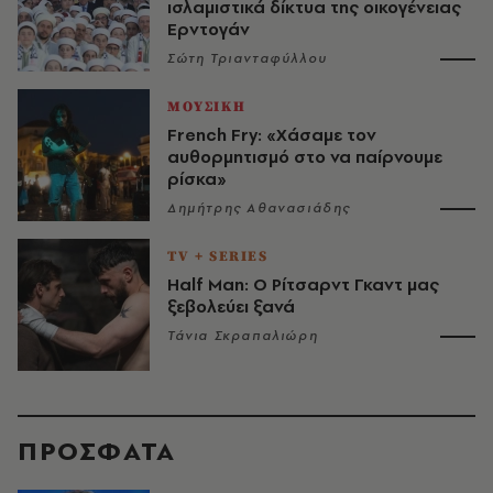
ισλαμιστικά δίκτυα της οικογένειας
Ερντογάν
Σώτη Τριανταφύλλου
ΜΟΥΣΙΚΗ
French Fry: «Χάσαμε τον
αυθορμητισμό στο να παίρνουμε
ρίσκα»
Δημήτρης Αθανασιάδης
TV + SERIES
Half Man: Ο Ρίτσαρντ Γκαντ μας
ξεβολεύει ξανά
Τάνια Σκραπαλιώρη
ΠΡΟΣΦΑΤΑ