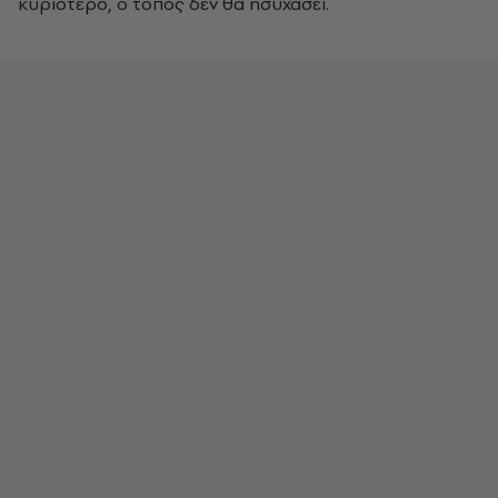
κυριότερο, ο τόπος δεν θα ησυχάσει.