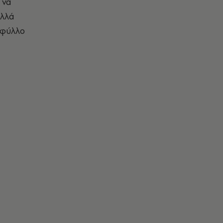
 να
αλλά
 φύλλο