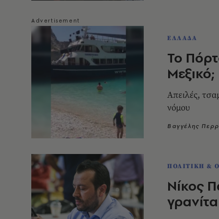
ΕΛΛΑΔΑ
Το Πόρτ
Μεξικό;
Απειλές, τσα
νόμου
Βαγγέλης Περ
ΠΟΛΙΤΙΚΗ & 
Νίκος 
γρανίτα