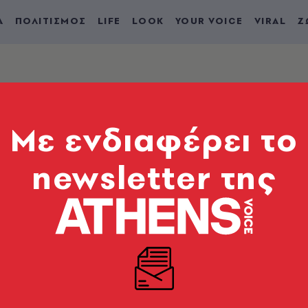
Α
ΠΟΛΙΤΙΣΜΟΣ
LIFE
LOOK
YOUR VOICE
VIRAL
Ζ
Mε ενδιαφέρει το
newsletter της