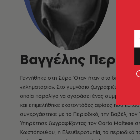
Βαγγέλης Περρή
Γεννήθηκε στη Σύρο. Όταν ήταν στο δημοτικό έπ
«κληματαριά». Στο γυμνάσιο ζωγράφιζε στον πί
οποία παραλίγο να αγοράσει ένας συμμαθητής τ
και επιμελήθηκε εκατοντάδες αφίσες που καταδ
συνεργάστηκε με το Περιοδικό, την Βαβέλ, τον 
Υπηρέτησε ζωγραφίζοντας τον Corto Maltese σ
Κωστόπουλου, η Ελευθεροτυπία, τα περιοδικά τ