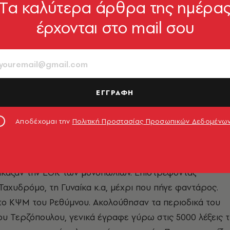
Tα καλύτερα άρθρα της ημέρα
έρχονται στο mail σου
ς
ΕΓΓΡΑΦΗ
Αποδέχομαι την
Πολιτική Προστασίας Προσωπικών Δεδομένω
αιξε στο θέατρο τους ρόλους «χελιδόνι», «Κέκροπας» κ
νακα Μίκυ Μάους και εξέδωσε την εφημερίδα «Γκαμήλα»,
ου. Έφυγε στα μακρινά ξένα για να σπουδάσει αρχιτεκτο
ίκαζαν την ΕΟΚ των μονοπωλίων. Επιστρέφοντας
Ταχυδρόμο, τη Γυναίκα κ.α, μέχρι που πήγε φαντάρος.
το ΚΨΜ του Ρεθύμνου. Ακολούθησαν τα περιοδικά του
ου Τερζόπουλου, γενικά έγραφε γύρω στις 5000 λέξεις τ