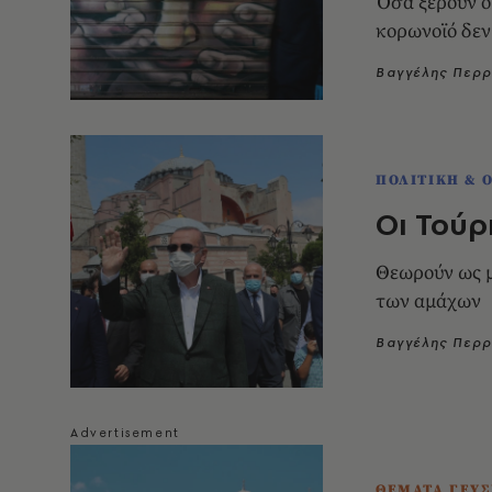
Όσα ξέρουν ο
κορωνοϊό δεν 
Βαγγέλης Περ
ΠΟΛΙΤΙΚΗ & 
Οι Τούρ
Θεωρούν ως μ
των αμάχων
Βαγγέλης Περ
ΘΕΜΑΤΑ ΓΕΥΣ