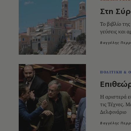
Στη Σύρ
Το βιβλίο τη
γεύσεις και 
Βαγγέλης Περ
ΠΟΛΙΤΙΚΗ & 
Επιθεώ
Η αριστερά ε
τις Τέχνες. Μ
Δελφινάριο
Βαγγέλης Περ