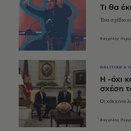
Τι θα έ
Ένα σχέδιο σ
Βαγγέλης Περ
ΠΟΛΙΤΙΚΗ & 
Η -όχι 
σχέση τ
Οι κόκκινοι 
Βαγγέλης Περ