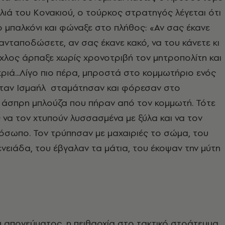
λιά του Κονακιού, ο τούρκος στρατηγός λέγεται ότι
 μπαλκόνι και φώναξε στο πλήθος: «Αν σας έκανε
 ανταποδώσετε, αν σας έκανε κακό, να του κάνετε κι
όχλος άρπαξε χωρίς χρονοτριβή τον μητροπολίτη και
ριά...Λίγο πιο πέρα, μπροστά στο κομμωτήριο ενός
όταν Ισμαήλ σταμάτησαν και φόρεσαν στο
 άσπρη μπλούζα που πήραν από τον κομμωτή. Τότε
να τον χτυπούν λυσσασμένα με ξύλα και να τον
όσωπο. Τον τρύπησαν με μαχαιριές το σώμα, του
ενειάδα, του έβγαλαν τα μάτια, του έκοψαν την μύτη
 απογεύματος, η πειθαρχία στο τακτικό στράτευμα