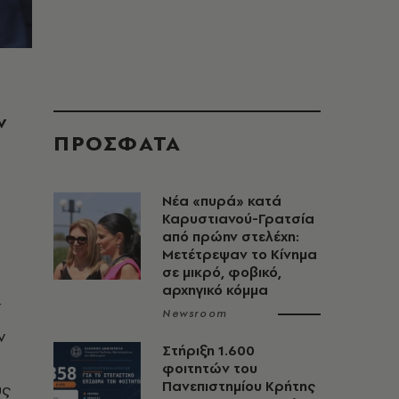
ν
ΠΡΟΣΦΑΤΑ
Νέα «πυρά» κατά
Καρυστιανού-Γρατσία
από πρώην στελέχη:
Μετέτρεψαν το Κίνημα
σε μικρό, φοβικό,
αρχηγικό κόμμα
ί
Newsroom
ν
Στήριξη 1.600
φοιτητών του
Πανεπιστημίου Κρήτης
υς