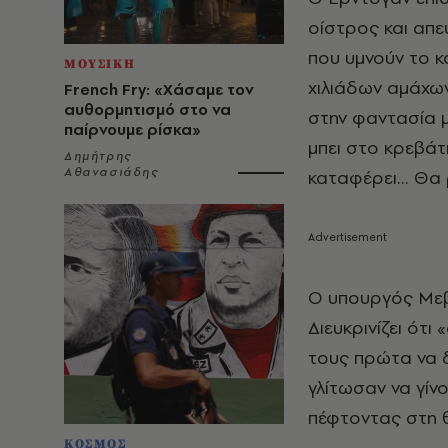
οίστρος και απ
που υμνούν το κ
ΜΟΥΣΙΚΗ
χιλιάδων αμάχων
French Fry: «Χάσαμε τον
αυθορμητισμό στο να
στην φαντασία μ
παίρνουμε ρίσκα»
μπει στο κρεβάτ
Δημήτρης
Αθανασιάδης
καταφέρει… Θα 
Ο υπουργός Μεβ
Διευκρινίζει ότ
τους πρώτα να δ
γλίτωσαν να γίν
πέφτοντας στη 
ΚΟΣΜΟΣ