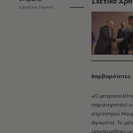
Σχετικό Άρ
Δήμητρα Γκρους
Βαρβαρότητες
«Ο μητροπολίτη
παρατηρητές) οδ
στρατηγού Νουρ
άγνωστα. Το μόν
αποπέμφθηκε με