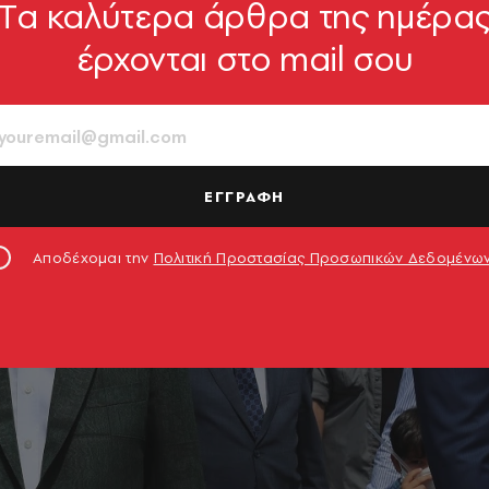
Tα καλύτερα άρθρα της ημέρα
έρχονται στο mail σου
ΕΓΓΡΑΦΗ
Αποδέχομαι την
Πολιτική Προστασίας Προσωπικών Δεδομένω