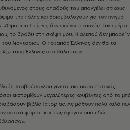
ευθυνόμενος στους οπαδούς του απαγγέλει στίχους
άψιμο της πόλης και θριαμβολογούν για τον πνιγμό
: «Όμορφη Σμύρνη, δεν φεύγει ο καπνός. Την ημέρα
ου, το βράδυ στη σκέψη μου. Η αλεπού δεν μπορεί 
ι του λιονταριού. O ποταπός Έλληνας δεν θα τα
ρίξω τους Έλληνες στη θάλασσα».
λούτ Τσαβούσογλου γίνεται πιο παραστατικός.
ι «όσοι εκστομίζουν μεγαλύτερες κουβέντες από το μπό
ιαβάσουν βιβλία Ιστορίας. Ας μάθουν πολύ καλά πω
ουν παστά ψάρια ...και πως έφυγαν από εδώ
θάλασσα».