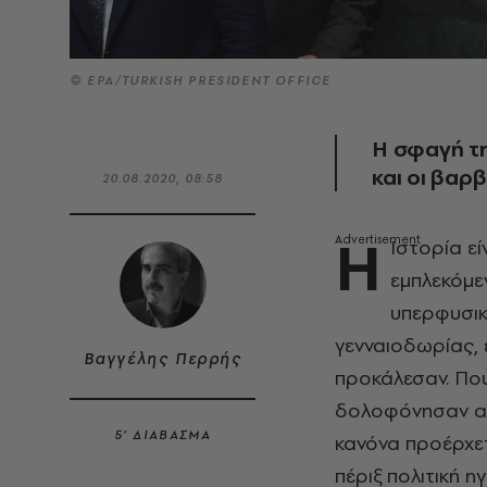
© EPA/TURKISH PRESIDENT OFFICE
Η σφαγή τη
και οι βαρ
20.08.2020, 08:58
Η
Ιστορία εί
εμπλεκόμε
υπερφυσικ
γενναιοδωρίας, 
Βαγγέλης Περρής
προκάλεσαν. Που
δολοφόνησαν αμ
5’ ΔΙΑΒΑΣΜΑ
κανόνα προέρχετ
πέριξ πολιτική 