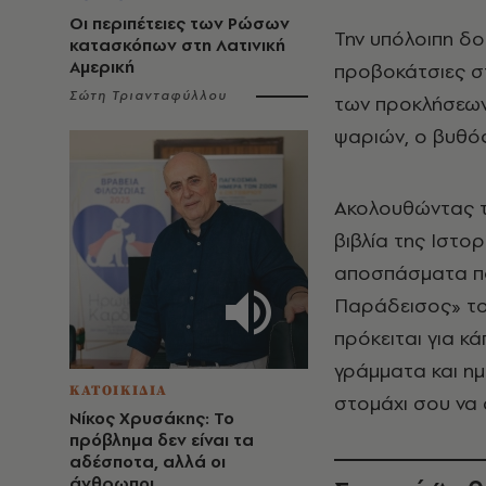
Οι περιπέτειες των Ρώσων
Την υπόλοιπη δο
κατασκόπων στη Λατινική
Αμερική
προβοκάτσιες στ
Σώτη Τριανταφύλλου
των προκλήσεων 
ψαριών, ο βυθός
Ακολουθώντας τ
βιβλία της Ιστο
αποσπάσματα πο
Παράδεισος» το
πρόκειται για κ
γράμματα και ημ
ΚΑΤΟΙΚΙΔΙΑ
στομάχι σου να 
Νίκος Χρυσάκης: Το
πρόβλημα δεν είναι τα
αδέσποτα, αλλά οι
άνθρωποι