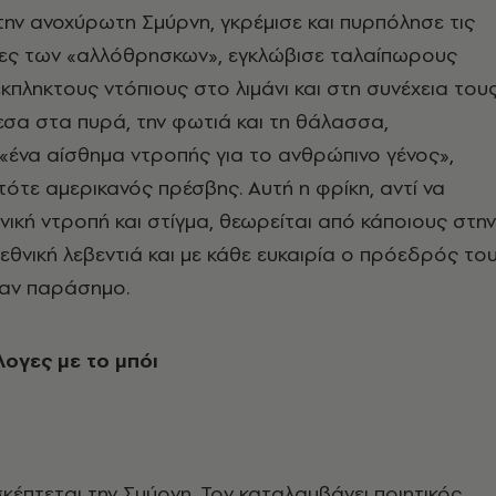
την ανοχύρωτη Σμύρνη, γκρέμισε και πυρπόλησε τις
κίες των «αλλόθρησκων», εγκλώβισε ταλαίπωρους
κπληκτους ντόπιους στο λιμάνι και στη συνέχεια του
σα στα πυρά, την φωτιά και τη θάλασσα,
ένα αίσθημα ντροπής για το ανθρώπινο γένος»,
ότε αμερικανός πρέσβης. Αυτή η φρίκη, αντί να
νική ντροπή και στίγμα, θεωρείται από κάποιους στην
 εθνική λεβεντιά και με κάθε ευκαιρία ο πρόεδρός το
 σαν παράσημο.
ογες με το μπόι
κέπτεται την Σμύρνη. Τον καταλαμβάνει ποιητικός