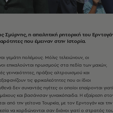
ς Σμύρνης, η απειλητική ρητορική του Ερντογά
βαρότητες που έμειναν στην Ιστορία.
ναι γεμάτη πολέμους. Μόλις τελειώνουν, οι
νοι επικαλούνται ηρωισμούς στα πεδία των μαχών,
ές γενναιότητες, πράξεις αλτρουισμού και
εξαφανίζουν τις φρικαλεότητες που οι ίδιοι
θενά δεν συναντάς ηγέτες οι οποίοι επαίρονται γιατ
άχους και βασάνισαν γυναικόπαιδα. Η εξαίρεση στο
αι από την γείτονα Τουρκία, με τον Ερντογάν και την
ηγεσία να κορδώνονται σαν διάνοι γιατί ο στρατός το