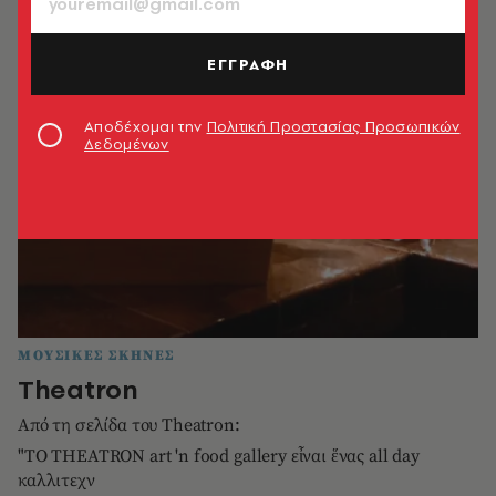
ΕΓΓΡΑΦΗ
Αποδέχομαι την
Πολιτική Προστασίας Προσωπικών
Δεδομένων
ΜΟΥΣΙΚΕΣ ΣΚΗΝΕΣ
Theatron
Από τη σελίδα του Theatron:
"ΤO THEATRON art 'n food gallery εἶναι ἕνας all day
καλλιτεχν