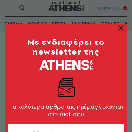
ΣΙΝΕΜΑ
ΘΕΑΤΡΟ
ΓΕΥΣΗ
SHOPPING
ΤΕΧΝΕΣ
ΒΙ
Mε ενδιαφέρει το
newsletter της
ΜΟΥΣΙΚΕΣ ΣΚΗΝΕΣ
Εμφάνιση φίλτρων
Tα καλύτερα άρθρα της ημέρας έρχονται
στο mail σου