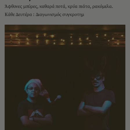
Άφθονες μπύρες, καθαρά ποτά, κρύα πιάτα, ρακόμελα.
Κάθε Δευτέρα : Διαγωνισμός συγκροτημ