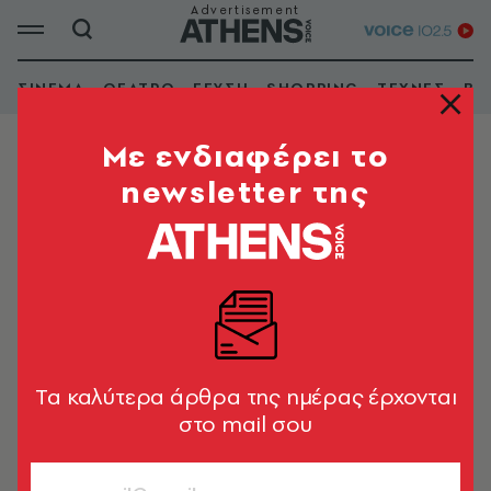
ΣΙΝΕΜΑ
ΘΕΑΤΡΟ
ΓΕΥΣΗ
SHOPPING
ΤΕΧΝΕΣ
ΒΙ
Mε ενδιαφέρει το
newsletter της
ΜΟΥΣΙΚΕΣ ΣΚΗΝΕΣ
Εμφάνιση φίλτρων
Tα καλύτερα άρθρα της ημέρας έρχονται
στο mail σου