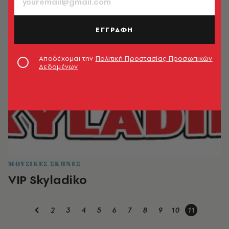
ΕΓΓΡΑΦΗ
Αποδέχομαι την
Πολιτική Προστασίας Προσωπικών
Δεδομένων
ΜΟΥΣΙΚΕΣ ΣΚΗΝΕΣ
VIP Skyladiko
2
3
4
5
6
7
8
9
10
11