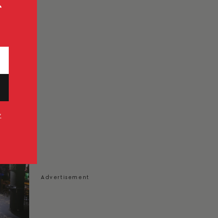
ς
ΝΕΣ
ου
ολλές
κές
ν