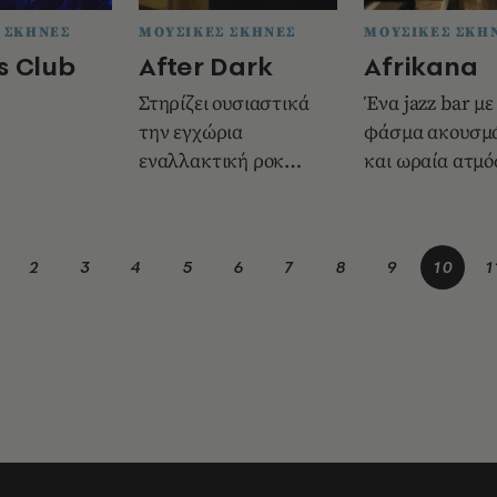
 ΣΚΗΝΕΣ
ΜΟΥΣΙΚΕΣ ΣΚΗΝΕΣ
ΜΟΥΣΙΚΕΣ ΣΚΗ
s Club
After Dark
Afrikana
Στηρίζει ουσιαστικά
Ένα jazz bar με
την εγχώρια
φάσμα ακουσμ
εναλλακτική ροκ
και ωραία ατμό
σκηνή από το 1999 σε
μια μικρή αλλά
ζωντανή μουσι
2
3
4
5
6
7
8
9
10
1