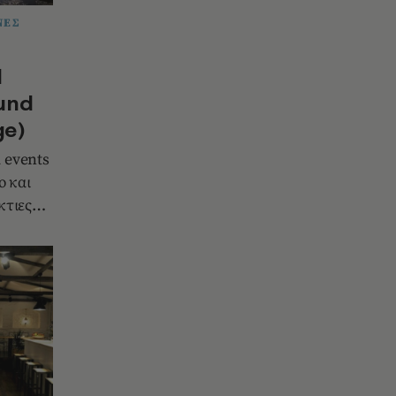
ΝΕΣ
d
und
ge)
 events
ο και
κτιες
τιμές,