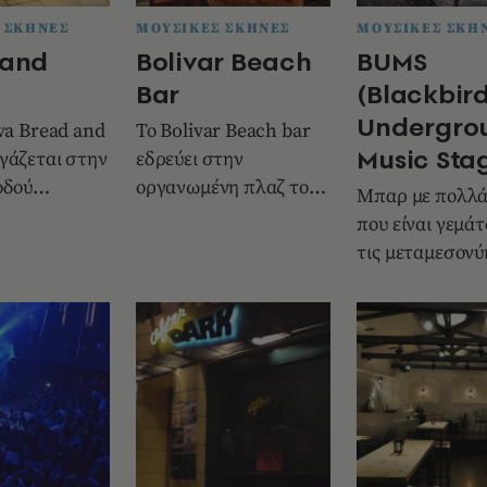
 ΣΚΗΝΕΣ
ΜΟΥΣΙΚΕΣ ΣΚΗΝΕΣ
ΜΟΥΣΙΚΕΣ ΣΚΗ
 and
Bolivar Beach
BUMS
Bar
(Blackbir
Undergro
iva Bread and
Το Bolivar Beach bar
Music Sta
γάζεται στην
εδρεύει στην
οδού
οργανωμένη πλαζ του
Μπαρ με πολλά
μίου, σε
Αλίμου , γνωστή και ως
που είναι γεμάτ
γμα της μο
<<ΑΚΤΗ ΤΟΥ ΗΛΙ
τις μεταμεσονύ
ώρες. Χαμηλές 
καλά vibes.