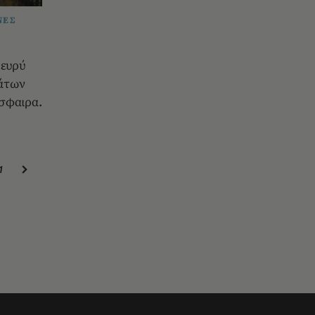
ΝΕΣ
 ευρύ
άτων
σφαιρα.
1