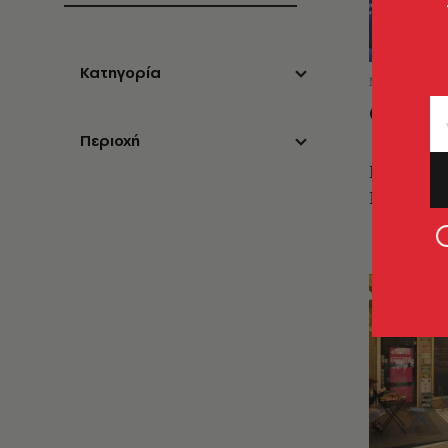
Κατηγορία
ΜΟΥΣΙΚΕΣ
Casa B
Περιοχή
Arts - En
Nightlife.
Bostani εί
περισσότε
καλλιτεχν