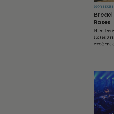
ΜΟΥΣΙΚΕΣ
Bread
Roses
Η collect
Roses στε
στοά της 
Πανεπιστη
κτίριο δεί