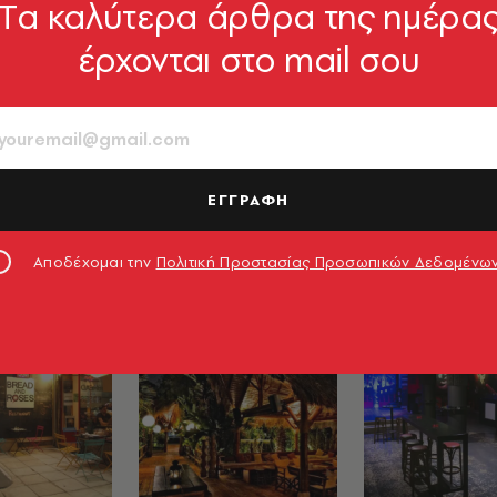
Tα καλύτερα άρθρα της ημέρα
έρχονται στο mail σου
 ΣΚΗΝΕΣ
ΜΟΥΣΙΚΕΣ ΣΚΗΝΕΣ
ΜΟΥΣΙΚΕΣ ΣΚΗ
ostani
Caja De
Cabaret
Musica
Voltaire
tertainment -
 Το Casa
Μικρή σκηνή π
ΕΓΓΡΑΦΗ
ναι κάτι
διοργανώνει π
ρο από ένας
ζωντανές μουσι
Αποδέχομαι την
Πολιτική Προστασίας Προσωπικών Δεδομένω
βραδιές.