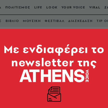
Α
ΠΟΛΙΤΙΣΜΟΣ
LIFE
LOOK
YOUR VOICE
VIRAL
Ζ
Σ
ΒΙΒΛΙΟ
ΜΟΥΣΙΚΗ
ΦΕΣΤΙΒΑΛ
ΔΙΑΣΚΕΔΑΣΗ
TIP O
Mε ενδιαφέρει το
newsletter της