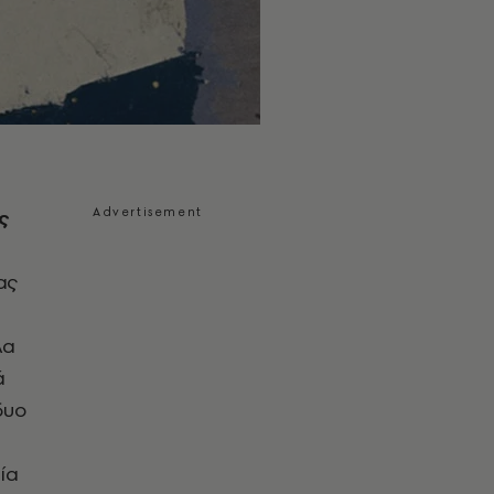
ς
ας
λα
ά
δυο
ία