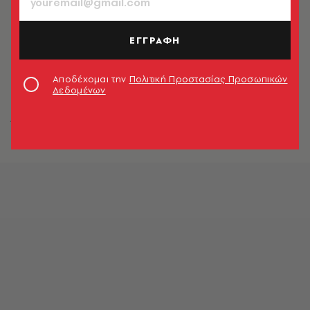
ΕΓΓΡΑΦΗ
Αποδέχομαι την
Πολιτική Προστασίας Προσωπικών
Δεδομένων
Έργο της Νατάσσας Ροδινού