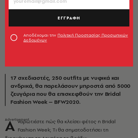
ΕΓΓΡΑΦΗ
Αποδέχομαι την
Πολιτική Προστασίας Προσωπικών
Δεδομένων
17 σχεδιαστές, 250 outfits με νυφικά και
ανδρικά, θα παρελάσουν μπροστά από 5000
ζευγάρια που θα επισκεφθούν την Bridal
Fashion Week – BFW2020.
Α
ναρωτιέστε πώς θα κλείσει φέτος η Bridal
Fashion Week; Tι θα σηματοδοτήσει τη