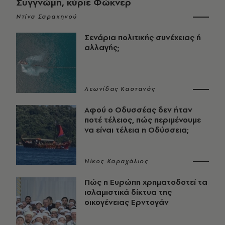
Συγγνώμη, κύριε Φώκνερ
Ντίνα Σαρακηνού
Σενάρια πολιτικής συνέχειας ή
αλλαγής;
Λεωνίδας Καστανάς
Αφού ο Οδυσσέας δεν ήταν
ποτέ τέλειος, πώς περιμένουμε
να είναι τέλεια η Οδύσσεια;
Νίκος Καραχάλιος
Πώς η Ευρώπη χρηματοδοτεί τα
ισλαμιστικά δίκτυα της
οικογένειας Ερντογάν