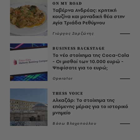
ON MY ROAD
Ταβέρνα Ανδρέας: κρητική
κουζίνα και μοναδική θέα στην
Αγία Τριάδα Ρεθύμνου
Γιώργος Ζαρζώνης
BUSINESS BACKSTAGE
Το νέο στοίχημα της Coca-Cola
- Οι μισθοί των 10.000 ευρώ -
Ψηφίσατε για το ευρώ;
Operator
THESS VOICE
Αλκαζάρ: Το στοίχημα της
επόμενης μέρας για το ιστορικό
μνημείο
Βάσω Βλαχοπούλου