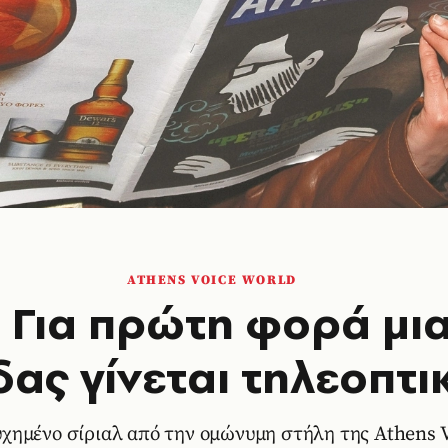
ATHENS VOICE WORLD
: Για πρώτη φορά μι
ας γίνεται τηλεοπτι
υχημένο σίριαλ από την ομώνυμη στήλη της Athens 