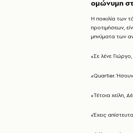
ομώνυμη στ
Η ποικιλία των 
προτιμήσεων, εί
μηνύματα των α
«Σε λένε Γιώργο, 
«Quartier. Ήσουν
«Τέτοια χείλη, 
«Έχεις απίστευτα 