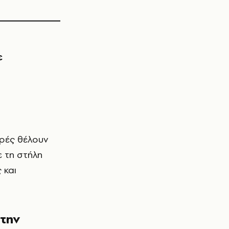
ε
ε τη στήλη
 και
 την