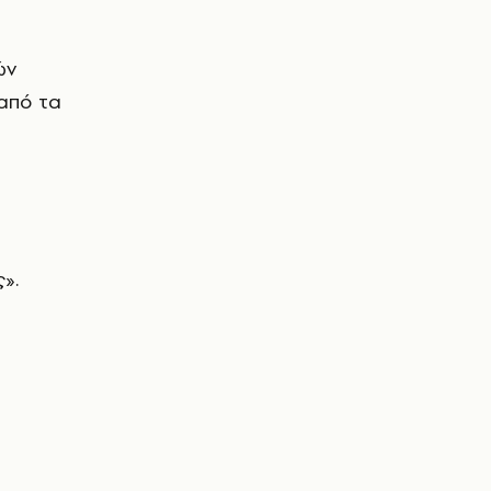
ών
 από τα
».