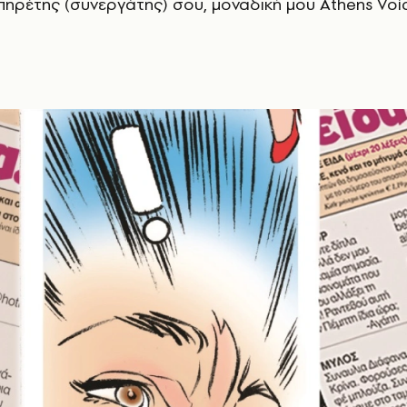
πηρέτης (συνεργάτης) σου, μοναδική μου Athens Voi