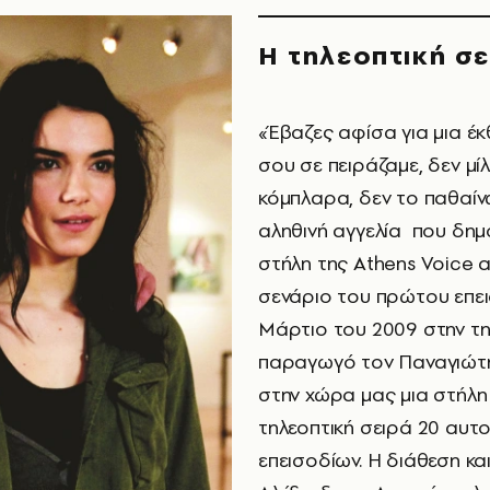
Η τηλεοπτική σε
«Έβαζες αφίσα για μια έ
σου σε πειράζαμε, δεν μί
κόμπλαρα, δεν το παθαί
αληθινή αγγελία που δημ
στήλη της Athens Voice α
σενάριο του πρώτου επε
Μάρτιο του 2009 στην τ
παραγωγό τον Παναγιώτη
στην χώρα μας μια στήλη
τηλεοπτική σειρά 20 αυ
επεισοδίων. Η διάθεση κα