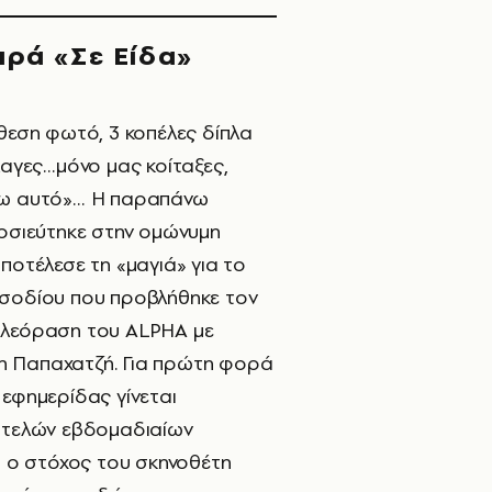
ιρά «Σε Είδα»
κθεση φωτό, 3 κοπέλες δίπλα
λαγες…μόνο μας κοίταξες,
νω αυτό»… Η παραπάνω
οσιεύτηκε στην ομώνυμη
ποτέλεσε τη «μαγιά» για το
ισοδίου που προβλήθηκε τον
ηλεόραση του ALPHA με
 Παπαχατζή. Για πρώτη φορά
 εφημερίδας γίνεται
τοτελών εβδομαδιαίων
ι ο στόχος του σκηνοθέτη