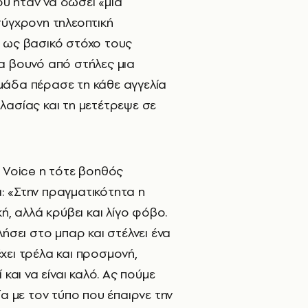
υ ήταν να δώσει «μια
σύγχρονη τηλεοπτική
 ως βασικό στόχο τους
α βουνό από στήλες μια
μάδα πέρασε τη κάθε αγγελία
λασίας και τη μετέτρεψε σε
s Voice η τότε βοηθός
 «Στην πραγματικότητα η
ή, αλλά κρύβει και λίγο φόβο.
λήσει στο μπαρ και στέλνει ένα
χει τρέλα και προσμονή,
 και να είναι καλό. Ας πούμε
ία με τον τύπο που έπαιρνε την