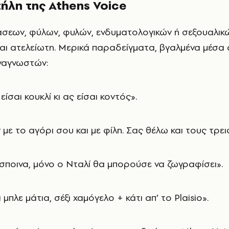
ήλη της Athens Voice
τάσεων, φύλων, φυλών, ενδυματολογικών ή σεξουαλικ
ναι ατελείωτη. Μερικά παραδείγματα, βγαλμένα μέσα
ναγνωστών:
είσαι κουκλί κι ας είσαι κοντός».
 με το αγόρι σου και με φίλη. Σας θέλω και τους τρεις
Δέσποινα, μόνο ο Νταλί θα μπορούσε να ζωγραφίσει».
μπλε μάτια, σέξι χαμόγελο + κάτι απ’ το Plaisio».