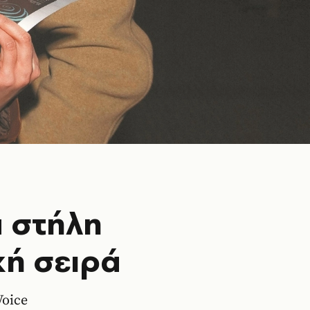
α στήλη
κή σειρά
Voice