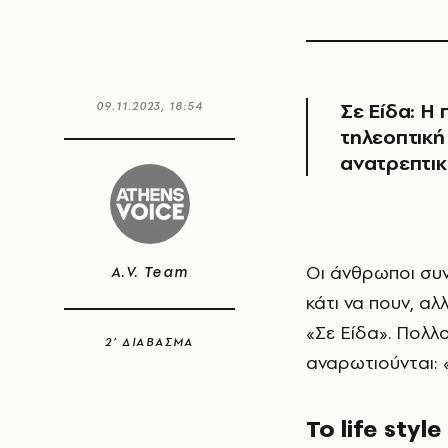
Σε Είδα:
Η 
09.11.2023, 18:54
τηλεοπτική
ανατρεπτικ
Οι άνθρωποι συναντιούνται τυχαία. Ανταλλάσσουν ματιές. Πολλές φορές θέλουν
A.V. Team
κάτι να πουν, αλ
«Σε Είδα». Πολλο
2’ ΔΙΑΒΑΣΜΑ
αναρωτιούνται: «
Το life styl