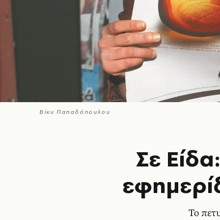
Βίκυ Παπαδόπουλου
Σε Είδα
εφημερίδ
Το πετ