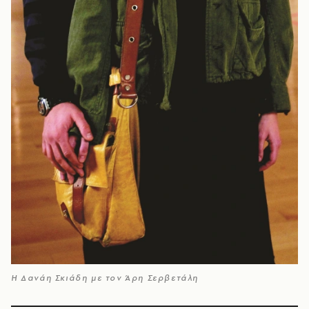
Η Δανάη Σκιάδη με τον Άρη Σερβετάλη