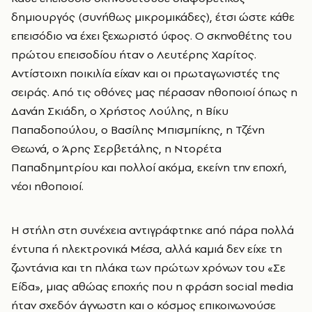
δημιουργός (συνήθως μικρομικάδες), έτσι ώστε κάθε
επεισόδιο να έχει ξεχωριστό ύφος. Ο σκηνοθέτης του
πρώτου επεισοδίου ήταν ο Λευτέρης Χαρίτος.
Αντίστοιχη ποικιλία είχαν και οι πρωταγωνιστές της
σειράς. Από τις οθόνες μας πέρασαν ηθοποιοί όπως η
Δανάη Σκιάδη, ο Χρήστος Λούλης, η Βίκυ
Παπαδοπούλου, ο Βασίλης Μπισμπίκης, η Τζένη
Θεωνά, ο Άρης Σερβετάλης, η Ντορέτα
Παπαδημητρίου και πολλοί ακόμα, εκείνη την εποχή,
νέοι ηθοποιοί.
Η στήλη στη συνέχεια αντιγράφτηκε από πάρα πολλά
έντυπα ή ηλεκτρονικά Μέσα, αλλά καμιά δεν είχε τη
ζωντάνια και τη πλάκα των πρώτων χρόνων του «Σε
Είδα», μιας αθώας εποχής που η φράση social media
ήταν σχεδόν άγνωστη και ο κόσμος επικοινωνούσε