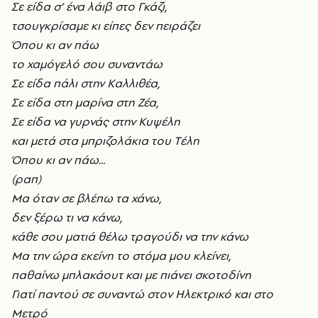
Σε είδα σ’ ένα λάιβ στο Γκάζι,
τσουγκρίσαμε κι είπες δεν πειράζει
Όπου κι αν πάω
το χαμόγελό σου συναντάω
Σε είδα πάλι στην Kαλλιθέα,
Σε είδα στη μαρίνα στη Zέα,
Σε είδα να γυρνάς στην Kυψέλη
και μετά στα μπριζολάκια του Tέλη
Όπου κι αν πάω...
(ραπ)
Mα όταν σε βλέπω τα χάνω,
δεν ξέρω τι να κάνω,
κάθε σου ματιά θέλω τραγούδι να την κάνω
Mα την ώρα εκείνη το στόμα μου κλείνει,
παθαίνω μπλακάουτ και με πιάνει σκοτοδίνη
Γιατί παντού σε συναντώ στον H
λεκτρικό και στο
Mετρό