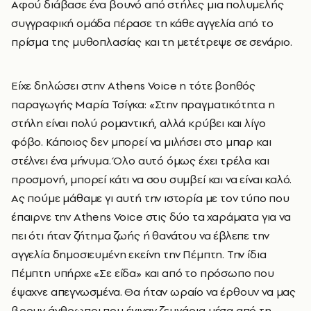
Αφού διάβασε ένα βουνό από στήλες μια πολυμελής
συγγραφική ομάδα πέρασε τη κάθε αγγελία από το
πρίσμα της μυθοπλασίας και τη μετέτρεψε σε σενάριο.
Είχε δηλώσει στην Athens Voice η τότε βοηθός
παραγωγής Μαρία Τσίγκα: «Στην πραγματικότητα η
στήλη είναι πολύ ρομαντική, αλλά κρύβει και λίγο
φόβο. Κάποιος δεν μπορεί να μιλήσει στο μπαρ και
στέλνει ένα μήνυμα. Όλο αυτό όμως έχει τρέλα και
προσμονή, μπορεί κάτι να σου συμβεί και να είναι καλό.
Ας πούμε μάθαμε γι αυτή την ιστορία με τον τύπο που
έπαιρνε την Athens Voice στις δύο τα χαράματα για να
πει ότι ήταν ζήτημα ζωής ή θανάτου να έβλεπε την
αγγελία δημοσιευμένη εκείνη την Πέμπτη. Την ίδια
Πέμπτη υπήρχε «Σε είδα» και από το πρόσωπο που
έψαχνε απεγνωσμένα. Θα ήταν ωραίο να έρθουν να μας
βρουν άνθρωποι που έγιναν ζευγάρια μέσα από τη