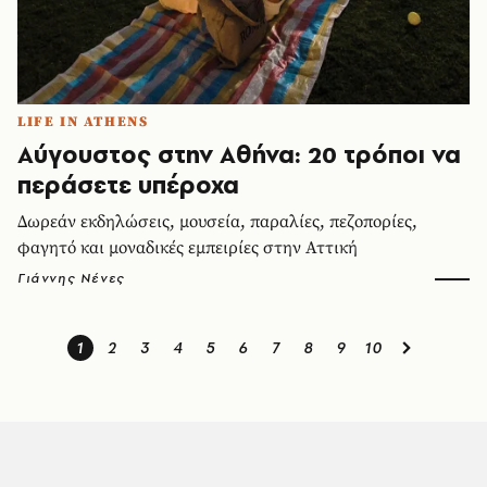
LIFE IN ATHENS
Αύγουστος στην Αθήνα: 20 τρόποι να
περάσετε υπέροχα
Δωρεάν εκδηλώσεις, μουσεία, παραλίες, πεζοπορίες,
φαγητό και μοναδικές εμπειρίες στην Αττική
Γιάννης Νένες
1
2
3
4
5
6
7
8
9
10