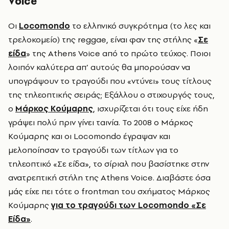
Voice
Oι
Locomondo
τo ελληνικό συγκρότημα (το λες και
τρελοκομείο) της reggae, είναι φαν της στήλης «
Σε
είδα
» της Athens Voice από το πρώτο τεύχος. Ποιοι
λοιπόν καλύτερα απ’ αυτούς θα μπορούσαν να
υπογράψουν το τραγούδι που «ντύνει» τους τίτλους
της τηλεοπτικής σειράς; Eξάλλου ο στιχουργός τους,
ο
Mάρκος Kούμαρης
, ισχυρίζεται ότι τους είχε ήδη
γράψει πολύ πριν γίνει ταινία.
To 2008 o Μάρκος
Κούμαρης και οι Locomondo έγραψαν και
μελοποίησαν το τραγούδι των τίτλων για το
τηλεοπτικό «Σε είδα», το σίριαλ που βασίστηκε στην
ανατρεπτική στήλη της Athens Voice. Διαβάστε όσα
μάς είχε πει τότε ο frontman του σχήματος Μάρκος
Κούμαρης
για το τραγούδι των Locomondo
«Σε
Είδα»
.