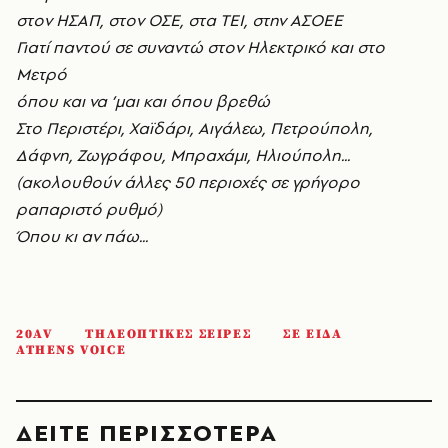
στον H
ΣA
Π, στον O
ΣE
, στα TEI
, στην AΣOEE
Γιατί παντού σε συναντώ στον Hλεκτρικό και στο
Mετρό
όπου και να ’μαι και όπου βρεθώ
Στο Περιστέρι, X
αϊδάρι, Aιγάλεω, Πετρούπολη,
Δάφνη, Z
ωγράφου, Mπραχάμι, Hλιούπολη...
(ακολουθούν άλλες 50 περιοχές σε γρήγορο
ραπαριστό ρυθμό)
Όπου κι αν πάω...
20AV
ΤΗΛΕΟΠΤΙΚΕΣ ΣΕΙΡΕΣ
ΣΕ ΕΙΔΑ
ATHENS VOICE
ΔΕΙΤΕ ΠΕΡΙΣΣΟΤΕΡΑ