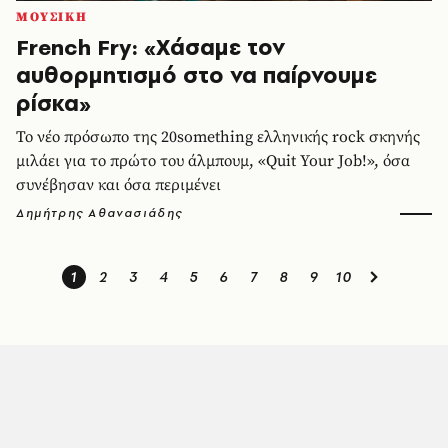
ΜΟΥΣΙΚΗ
French Fry: «Χάσαμε τον
αυθορμητισμό στο να παίρνουμε
ρίσκα»
Το νέο πρόσωπο της 20something ελληνικής rock σκηνής
μιλάει για το πρώτο του άλμπουμ, «Quit Your Job!», όσα
συνέβησαν και όσα περιμένει
Δημήτρης Αθανασιάδης
1
2
3
4
5
6
7
8
9
10